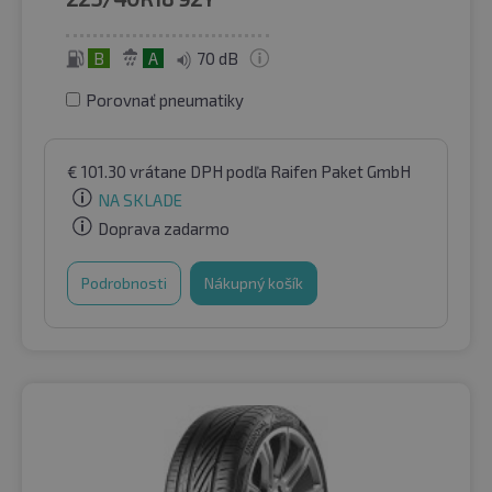
B
A
70 dB
Porovnať pneumatiky
€
101.30
vrátane DPH
podľa Raifen Paket GmbH
NA SKLADE
Doprava zadarmo
Podrobnosti
Nákupný košík