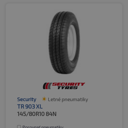
Security
Letné pneumatiky
TR 903 XL
145/80R10
84N
Porovnať pneumatiky