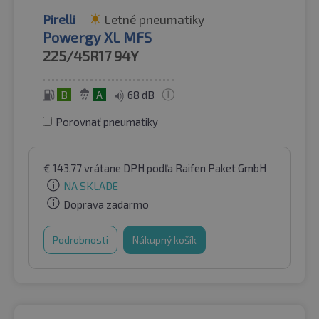
Pirelli
Letné pneumatiky
Powergy XL MFS
225/45R17
94Y
B
A
68 dB
Porovnať pneumatiky
€
143.77
vrátane DPH
podľa Raifen Paket GmbH
NA SKLADE
Doprava zadarmo
Podrobnosti
Nákupný košík