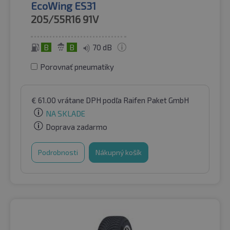
EcoWing ES31
205/55R16
91V
B
B
70 dB
Porovnať pneumatiky
€
61.00
vrátane DPH
podľa Raifen Paket GmbH
NA SKLADE
Doprava zadarmo
Podrobnosti
Nákupný košík