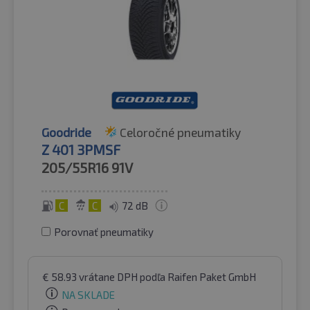
Goodride
Celoročné pneumatiky
Z 401 3PMSF
205/55R16
91V
C
C
72 dB
Porovnať pneumatiky
€
58.93
vrátane DPH
podľa Raifen Paket GmbH
NA SKLADE