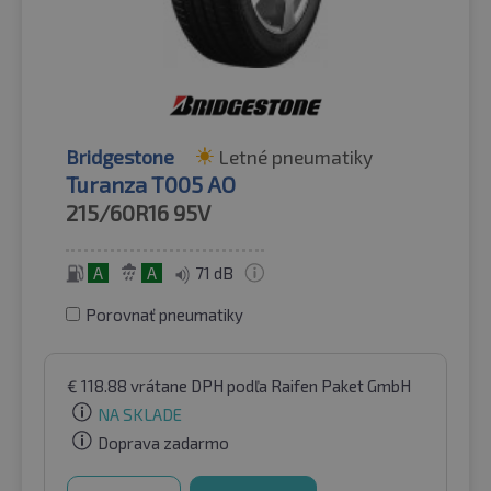
Bridgestone
Letné pneumatiky
Turanza T005 AO
215/60R16
95V
A
A
71 dB
Porovnať pneumatiky
€
118.88
vrátane DPH
podľa Raifen Paket GmbH
NA SKLADE
Doprava zadarmo