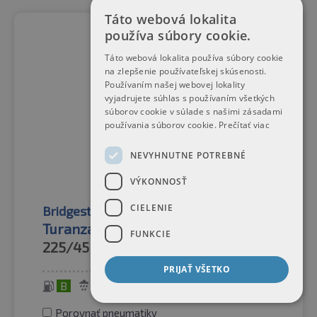
Táto webová lokalita
používa súbory cookie.
Táto webová lokalita používa súbory cookie
na zlepšenie používateľskej skúsenosti.
Používaním našej webovej lokality
vyjadrujete súhlas s používaním všetkých
súborov cookie v súlade s našimi zásadami
používania súborov cookie.
Prečítať viac
NEVYHNUTNE POTREBNÉ
VÝKONNOSŤ
CIELENIE
Bridgestone
Letné pneumatiky
Turanza 6 FR Enliten
FUNKCIE
225/45R17
91Y
PRIJAŤ VŠETKO
B
A
69 dB
Porovnať pneumatiky