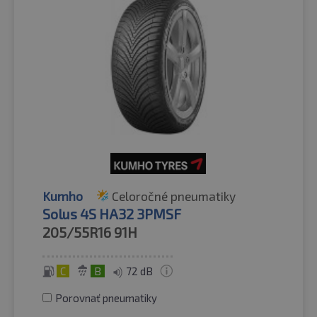
Kumho
Celoročné pneumatiky
Solus 4S HA32 3PMSF
205/55R16
91H
C
B
72 dB
Porovnať pneumatiky