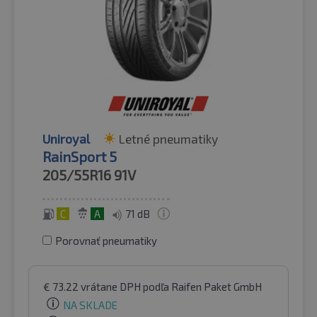
Uniroyal
Letné pneumatiky
RainSport 5
205/55R16
91V
C
A
71 dB
Porovnať pneumatiky
€
73.22
vrátane DPH
podľa Raifen Paket GmbH
NA SKLADE