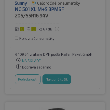
Sunny
Celoročné pneumatiky
NC 501 XL M+S 3PMSF
205/55R16
94V
C
C
67 dB
Porovnať pneumatiky
€
109.64
vrátane DPH
podľa Raifen Paket GmbH
NA SKLADE
Doprava zadarmo
Podrobnosti
Nákupný košík