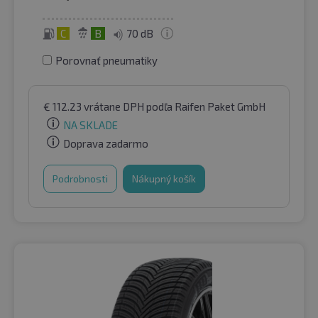
C
B
70 dB
Porovnať pneumatiky
€
112.23
vrátane DPH
podľa Raifen Paket GmbH
NA SKLADE
Doprava zadarmo
Podrobnosti
Nákupný košík