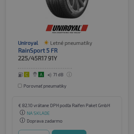
Uniroyal
Letné pneumatiky
RainSport 5 FR
225/45R17
91Y
C
A
71 dB
Porovnať pneumatiky
€
82.10
vrátane DPH
podľa Raifen Paket GmbH
NA SKLADE
Doprava zadarmo