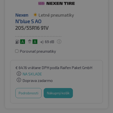
Nexen
Letné pneumatiky
N'blue S AO
205/55R16
91V
A
A
69 dB
Porovnať pneumatiky
€
64.16
vrátane DPH
podľa Raifen Paket GmbH
NA SKLADE
Doprava zadarmo
Podrobnosti
Nákupný košík