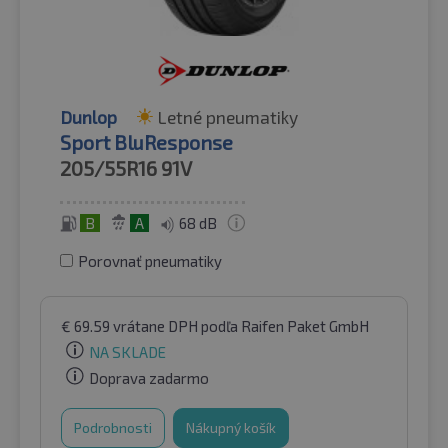
Dunlop
Letné pneumatiky
Sport BluResponse
205/55R16
91V
B
A
68 dB
Porovnať pneumatiky
€
69.59
vrátane DPH
podľa Raifen Paket GmbH
NA SKLADE
Doprava zadarmo
Podrobnosti
Nákupný košík