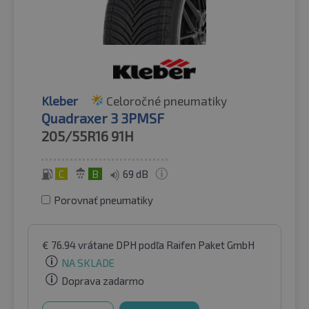
Kleber
Celoročné pneumatiky
Quadraxer 3 3PMSF
205/55R16
91H
C
B
69 dB
Porovnať pneumatiky
€
76.94
vrátane DPH
podľa Raifen Paket GmbH
NA SKLADE
Doprava zadarmo