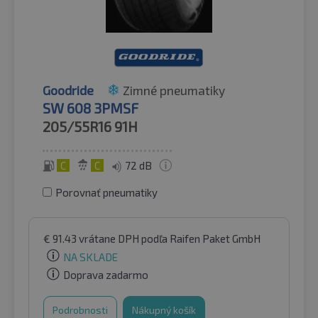
Goodride
Zimné pneumatiky
SW 608 3PMSF
205/55R16
91H
C
C
72 dB
Porovnať pneumatiky
€
91.43
vrátane DPH
podľa Raifen Paket GmbH
NA SKLADE
Doprava zadarmo
Podrobnosti
Nákupný košík