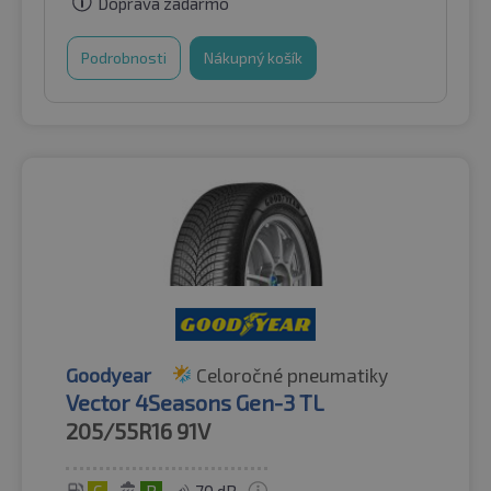
Doprava zadarmo
Podrobnosti
Nákupný košík
Goodyear
Celoročné pneumatiky
Vector 4Seasons Gen-3 TL
205/55R16
91V
C
B
70 dB