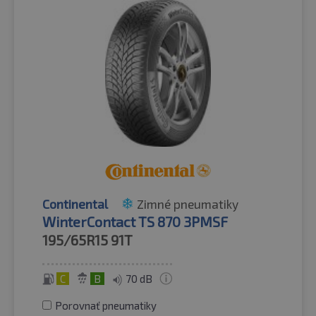
Continental
Zimné pneumatiky
WinterContact TS 870 3PMSF
195/65R15
91T
C
B
70 dB
Porovnať pneumatiky