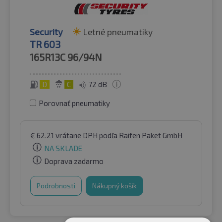
Security
Letné pneumatiky
TR 603
165R13C
96/94N
D
C
72 dB
Porovnať pneumatiky
€
62.21
vrátane DPH
podľa Raifen Paket GmbH
NA SKLADE
Doprava zadarmo
Podrobnosti
Nákupný košík