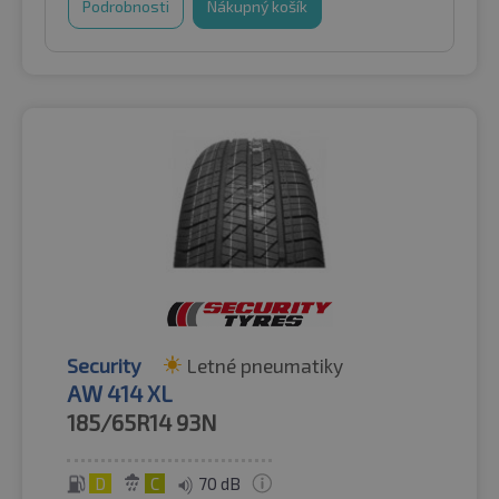
Podrobnosti
Nákupný košík
Security
Letné pneumatiky
AW 414 XL
185/65R14
93N
D
C
70 dB