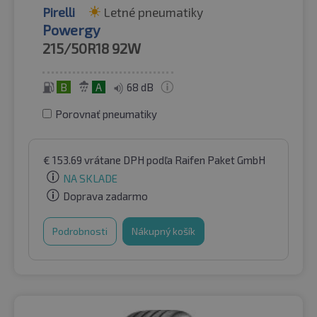
Pirelli
Letné pneumatiky
Powergy
215/50R18
92W
B
A
68 dB
Porovnať pneumatiky
€
153.69
vrátane DPH
podľa Raifen Paket GmbH
NA SKLADE
Doprava zadarmo
Podrobnosti
Nákupný košík