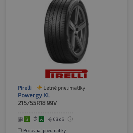
Pirelli
Letné pneumatiky
Powergy XL
215/55R18
99V
B
A
68 dB
Porovnať pneumatiky