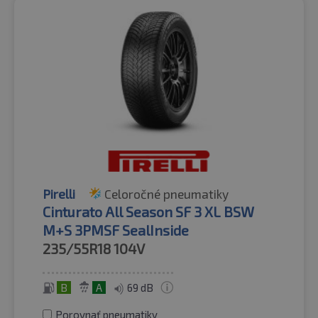
Pirelli
Celoročné pneumatiky
Cinturato All Season SF 3 XL BSW
M+S 3PMSF SealInside
235/55R18
104V
B
A
69 dB
Porovnať pneumatiky