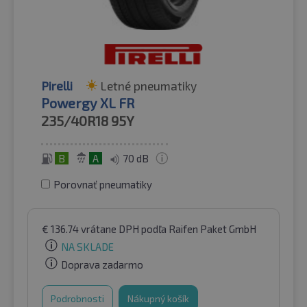
Pirelli
Letné pneumatiky
Powergy XL FR
235/40R18
95Y
B
A
70 dB
Porovnať pneumatiky
€
136.74
vrátane DPH
podľa Raifen Paket GmbH
NA SKLADE
Doprava zadarmo
Podrobnosti
Nákupný košík