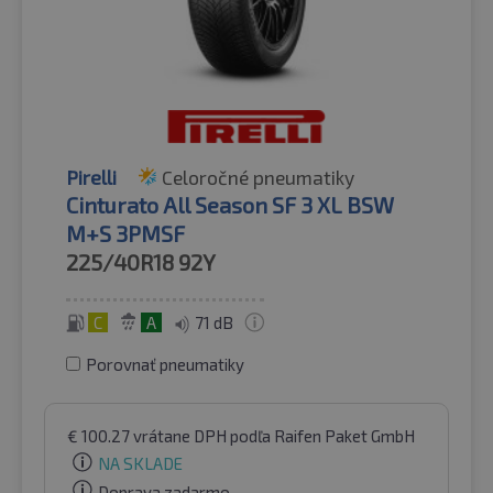
Pirelli
Celoročné pneumatiky
Cinturato All Season SF 3 XL BSW
M+S 3PMSF
225/40R18
92Y
C
A
71 dB
Porovnať pneumatiky
€
100.27
vrátane DPH
podľa Raifen Paket GmbH
NA SKLADE
Doprava zadarmo