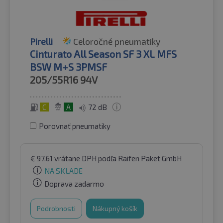
Pirelli
Celoročné pneumatiky
Cinturato All Season SF 3 XL MFS
BSW M+S 3PMSF
205/55R16
94V
C
A
72 dB
Porovnať pneumatiky
€
97.61
vrátane DPH
podľa Raifen Paket GmbH
NA SKLADE
Doprava zadarmo
Podrobnosti
Nákupný košík