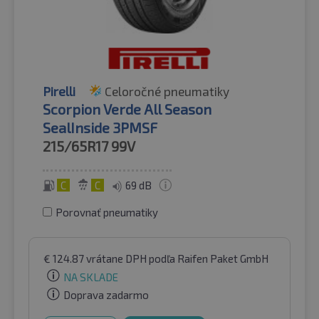
Pirelli
Celoročné pneumatiky
Scorpion Verde All Season
SealInside 3PMSF
215/65R17
99V
C
C
69 dB
Porovnať pneumatiky
€
124.87
vrátane DPH
podľa Raifen Paket GmbH
NA SKLADE
Doprava zadarmo