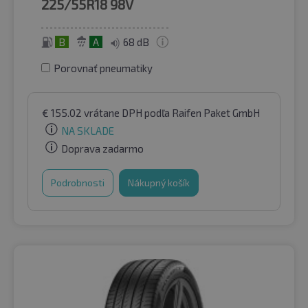
225/55R18
98V
B
A
68 dB
Porovnať pneumatiky
€
155.02
vrátane DPH
podľa Raifen Paket GmbH
NA SKLADE
Doprava zadarmo
Podrobnosti
Nákupný košík