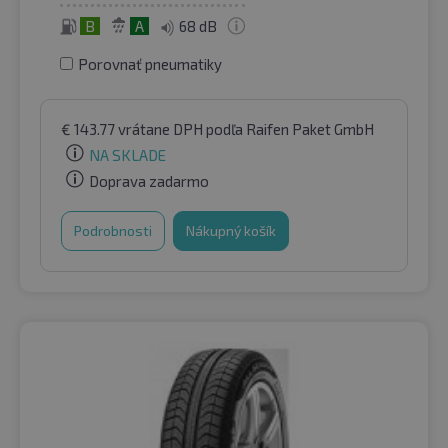
B
A
68 dB
Porovnať pneumatiky
€
143.77
vrátane DPH
podľa Raifen Paket GmbH
NA SKLADE
Doprava zadarmo
Podrobnosti
Nákupný košík