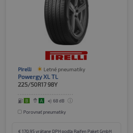
Pirelli
Letné pneumatiky
Powergy XL TL
225/50R17
98Y
B
A
68 dB
Porovnať pneumatiky
€
170.95
vrátane DPH
podľa Raifen Paket GmbH