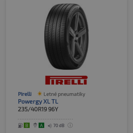
Pirelli
Letné pneumatiky
Powergy XL TL
235/40R19
96Y
B
A
70 dB