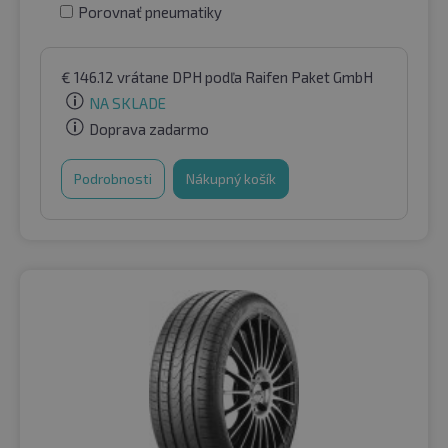
Porovnať pneumatiky
€
146.12
vrátane DPH
podľa Raifen Paket GmbH
NA SKLADE
Doprava zadarmo
Podrobnosti
Nákupný košík