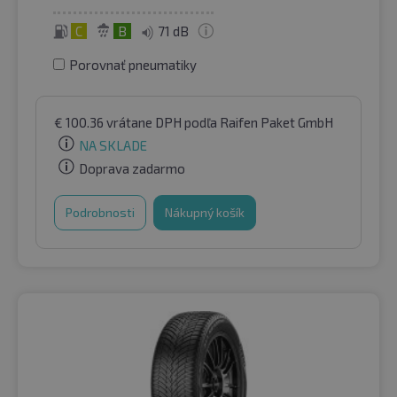
C
B
71 dB
Porovnať pneumatiky
€
100.36
vrátane DPH
podľa Raifen Paket GmbH
NA SKLADE
Doprava zadarmo
Podrobnosti
Nákupný košík