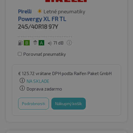
Pirelli
Letné pneumatiky
Powergy XL FR TL
245/40R18
97Y
B
A
71 dB
Porovnať pneumatiky
€
125.72
vrátane DPH
podľa Raifen Paket GmbH
NA SKLADE
Doprava zadarmo
Podrobnosti
Nákupný košík