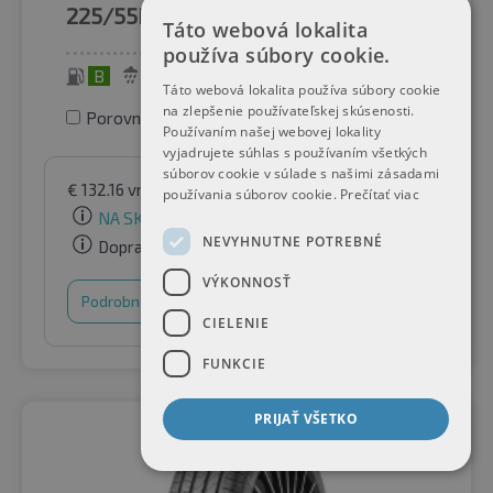
225/55R18
102V
Táto webová lokalita
používa súbory cookie.
B
A
72 dB
Táto webová lokalita používa súbory cookie
na zlepšenie používateľskej skúsenosti.
Porovnať pneumatiky
Používaním našej webovej lokality
vyjadrujete súhlas s používaním všetkých
súborov cookie v súlade s našimi zásadami
€
132.16
vrátane DPH
podľa Raifen Paket GmbH
používania súborov cookie.
Prečítať viac
NA SKLADE
NEVYHNUTNE POTREBNÉ
Doprava zadarmo
VÝKONNOSŤ
Podrobnosti
Nákupný košík
CIELENIE
FUNKCIE
PRIJAŤ VŠETKO