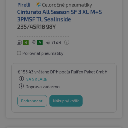
Pirelli
Celoročné pneumatiky
Cinturato All Season SF 3 XL M+S
3PMSF TL SealInside
235/45R18
98Y
B
A
71 dB
Porovnať pneumatiky
€
153.43
vrátane DPH
podľa Raifen Paket GmbH
NA SKLADE
Doprava zadarmo
Podrobnosti
Nákupný košík