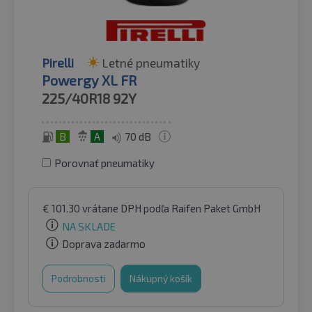
Pirelli
Letné pneumatiky
Powergy XL FR
225/40R18
92Y
B
A
70 dB
Porovnať pneumatiky
€
101.30
vrátane DPH
podľa Raifen Paket GmbH
NA SKLADE
Doprava zadarmo
Podrobnosti
Nákupný košík