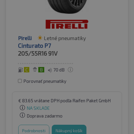
Pirelli
Letné pneumatiky
Cinturato P7
205/55R16
91V
C
B
70 dB
Porovnať pneumatiky
€
83.65
vrátane DPH
podľa Raifen Paket GmbH
NA SKLADE
Doprava zadarmo
Podrobnosti
Nákupný košík