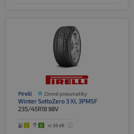
Pirelli
Zimné pneumatiky
Winter SottoZero 3 XL 3PMSF
235/45R18
98V
C
B
69 dB