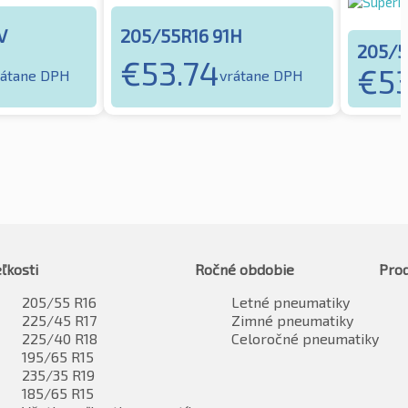
V
205/55R16 91H
205/5
€
53.74
€
5
rátane DPH
vrátane DPH
ľkosti
Ročné obdobie
Pro
205/55 R16
Letné pneumatiky
225/45 R17
Zimné pneumatiky
225/40 R18
Celoročné pneumatiky
195/65 R15
235/35 R19
185/65 R15