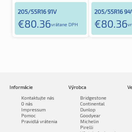
205/55R16 91V
205/55R16 94
€
80.36
€
80.36
vrátane DPH
v
Informácie
Výrobca
Ve
Kontaktujte nás
Bridgestone
O nás
Continental
Impressum
Dunlop
Pomoc
Goodyear
Pravidlá vrátenia
Michelin
Pirelli