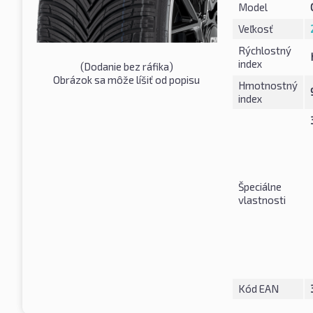
Model
Veľkosť
Rýchlostný
index
(
Dodanie bez ráfika
)
Obrázok sa môže líšiť od popisu
Hmotnostný
index
Špeciálne
vlastnosti
Kód EAN