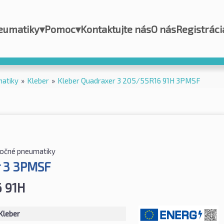
eumatiky
▾
Pomoc
▾
Kontaktujte nás
O nás
Registráci
matiky
»
Kleber
»
Kleber Quadraxer 3 205/55R16 91H 3PMSF
ročné pneumatiky
 3 3PMSF
 91H
Kleber