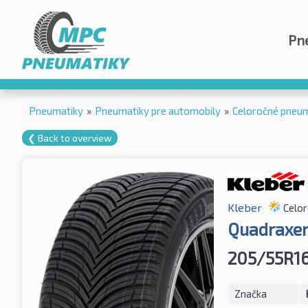
Pn
Pneumatiky
»
Pneumatiky pre automobily
»
Celoročné pneu
❮ Back to overview
Kleber
Celo
Quadraxer
205/55R16
Značka