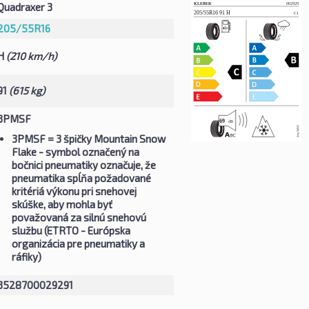
Quadraxer 3
205/55R16
H
(210 km/h)
91
(615 kg)
3PMSF
3PMSF
= 3 špičky Mountain Snow
Flake - symbol označený na
bočnici pneumatiky označuje, že
pneumatika spĺňa požadované
kritériá výkonu pri snehovej
skúške, aby mohla byť
považovaná za silnú snehovú
službu (ETRTO - Európska
organizácia pre pneumatiky a
ráfiky)
3528700029291