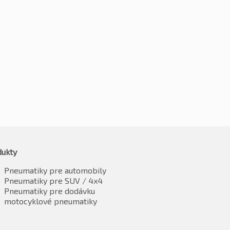
205/55R16 91H
5R16 91H
€
55.07
3.74
vrátane DPH
vrátane DPH
dukty
Pneumatiky pre automobily
Pneumatiky pre SUV / 4x4
Pneumatiky pre dodávku
motocyklové pneumatiky