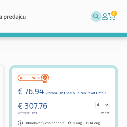
0
a predajcu
€
76.94
vrátane DPH
podľa Raifen Paket GmbH
€
307.76
vrátane DPH
Počet
Odhadovaný čas dodania – Út 11 Aug. - Pi 14 Aug.