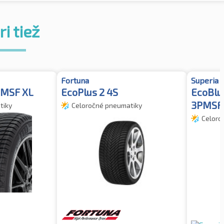
i tiež
Fortuna
Superia
PMSF XL
EcoPlus 2 4S
EcoBlu
3PMSF
tiky
Celoročné pneumatiky
Celoro