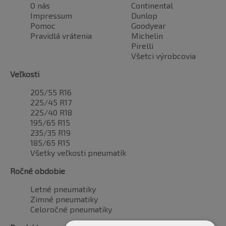
O nás
Continental
Impressum
Dunlop
Pomoc
Goodyear
Pravidlá vrátenia
Michelin
Pirelli
Všetci výrobcovia
Veľkosti
205/55 R16
225/45 R17
225/40 R18
195/65 R15
235/35 R19
185/65 R15
Všetky veľkosti pneumatík
Ročné obdobie
Letné pneumatiky
Zimné pneumatiky
Celoročné pneumatiky