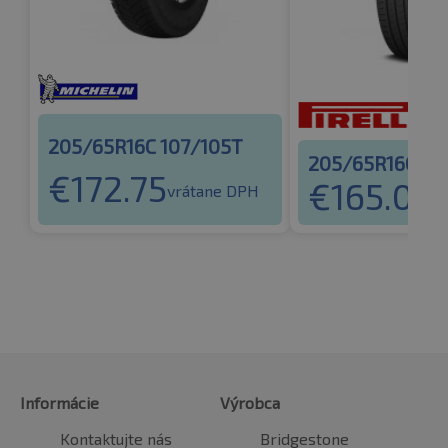
205/65R16C 107/105T
205/65R16C 10
€
172.75
€
165.03
vrátane DPH
v
Informácie
Výrobca
Kontaktujte nás
Bridgestone