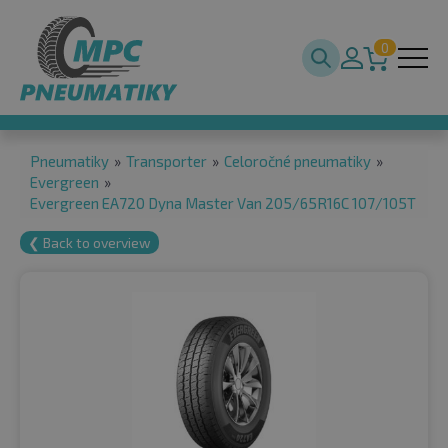
0
Pneumatiky
»
Transporter
»
Celoročné pneumatiky
»
Evergreen
»
Evergreen EA720 Dyna Master Van 205/65R16C 107/105T
❮ Back to overview