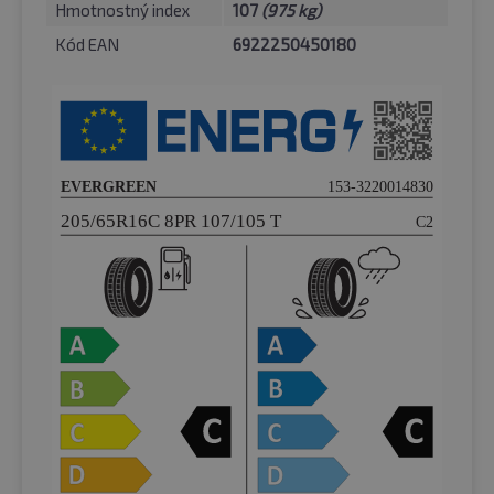
Hmotnostný index
107
(975 kg)
Kód EAN
6922250450180