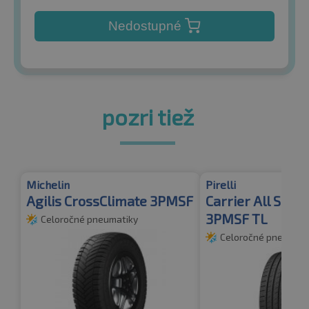
Nedostupné
pozri tiež
Michelin
Pirelli
Agilis CrossClimate 3PMSF
Carrier All Sea
3PMSF TL
Celoročné pneumatiky
Celoročné pneumati