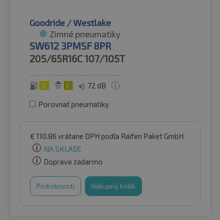
Goodride / Westlake
Zimné pneumatiky
SW612 3PMSF 8PR
205/65R16C
107/105T
D
C
72 dB
Porovnať pneumatiky
€
110.86
vrátane DPH
podľa Raifen Paket GmbH
NA SKLADE
Doprava zadarmo
Podrobnosti
Nákupný košík