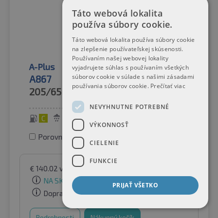
Táto webová lokalita
používa súbory cookie.
Táto webová lokalita používa súbory cookie
na zlepšenie používateľskej skúsenosti.
Používaním našej webovej lokality
A-Plus
Letné pneumatiky
vyjadrujete súhlas s používaním všetkých
súborov cookie v súlade s našimi zásadami
A867
používania súborov cookie.
Prečítať viac
205/65R16C
107/105T
NEVYHNUTNE POTREBNÉ
C
B
72 dB
VÝKONNOSŤ
Porovnať pneumatiky
CIELENIE
FUNKCIE
€
140.02
vrátane DPH
podľa Raifen Paket GmbH
NA SKLADE
PRIJAŤ VŠETKO
Doprava zadarmo
Podrobnosti
Nákupný košík