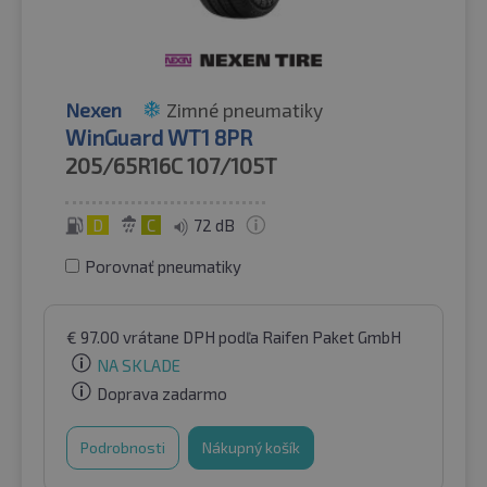
Nexen
Zimné pneumatiky
WinGuard WT1 8PR
205/65R16C
107/105T
D
C
72 dB
Porovnať pneumatiky
€
97.00
vrátane DPH
podľa Raifen Paket GmbH
NA SKLADE
Doprava zadarmo
Podrobnosti
Nákupný košík