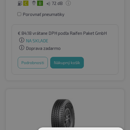
C
B
72 dB
Porovnať pneumatiky
€
84.18
vrátane DPH
podľa Raifen Paket GmbH
NA SKLADE
Doprava zadarmo
Podrobnosti
Nákupný košík