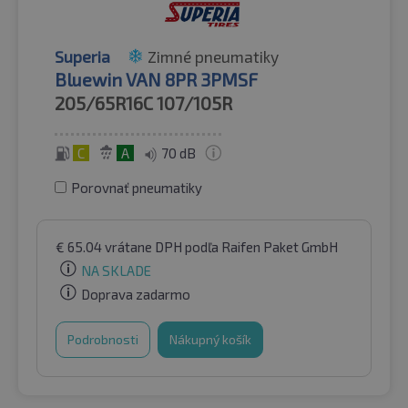
Superia
Zimné pneumatiky
Bluewin VAN 8PR 3PMSF
205/65R16C
107/105R
C
A
70 dB
Porovnať pneumatiky
€
65.04
vrátane DPH
podľa Raifen Paket GmbH
NA SKLADE
Doprava zadarmo
Podrobnosti
Nákupný košík