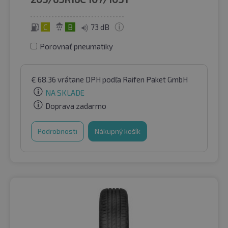
C
B
73 dB
Porovnať pneumatiky
€
68.36
vrátane DPH
podľa Raifen Paket GmbH
NA SKLADE
Doprava zadarmo
Podrobnosti
Nákupný košík