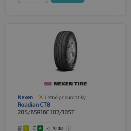
Nexen
Letné pneumatiky
Roadian CT8
205/65R16C
107/105T
C
A
70 dB