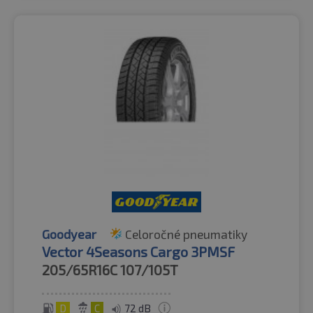
Goodyear
Celoročné pneumatiky
Vector 4Seasons Cargo 3PMSF
205/65R16C
107/105T
D
C
72 dB