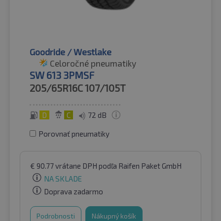
Goodride / Westlake
Celoročné pneumatiky
SW 613 3PMSF
205/65R16C
107/105T
D
C
72 dB
Porovnať pneumatiky
€
90.77
vrátane DPH
podľa Raifen Paket GmbH
NA SKLADE
Doprava zadarmo
Podrobnosti
Nákupný košík