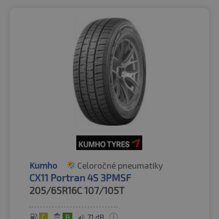
Kumho
Celoročné pneumatiky
CX11 Portran 4S 3PMSF
205/65R16C
107/105T
C
B
71 dB