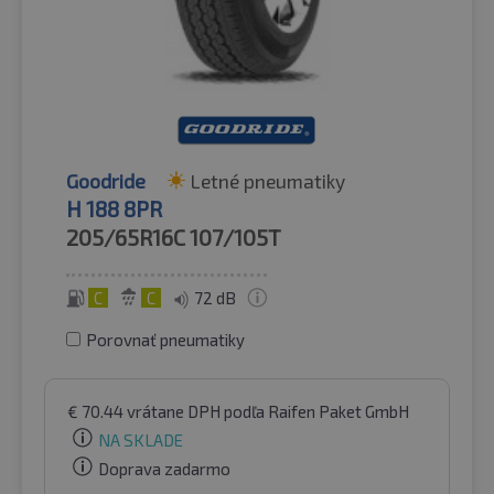
Goodride
Letné pneumatiky
H 188 8PR
205/65R16C
107/105T
C
C
72 dB
Porovnať pneumatiky
€
70.44
vrátane DPH
podľa Raifen Paket GmbH
NA SKLADE
Doprava zadarmo