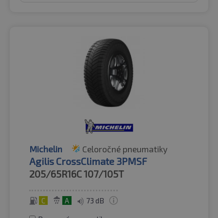
Michelin
Celoročné pneumatiky
Agilis CrossClimate 3PMSF
205/65R16C
107/105T
C
A
73 dB