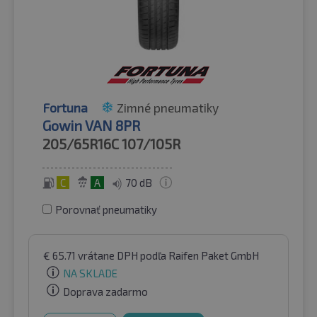
Fortuna
Zimné pneumatiky
Gowin VAN 8PR
205/65R16C
107/105R
C
A
70 dB
Porovnať pneumatiky
€
65.71
vrátane DPH
podľa Raifen Paket GmbH
NA SKLADE
Doprava zadarmo