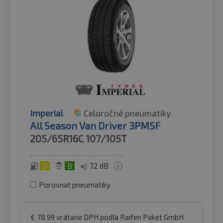
Imperial
Celoročné pneumatiky
All Season Van Driver 3PMSF
205/65R16C
107/105T
D
B
72 dB
Porovnať pneumatiky
€
78.99
vrátane DPH
podľa Raifen Paket GmbH