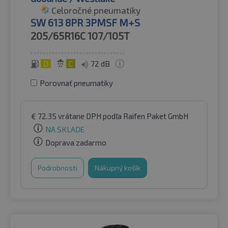
Celoročné pneumatiky
SW 613 8PR 3PMSF M+S
205/65R16C
107/105T
D
C
72 dB
Porovnať pneumatiky
€
72.35
vrátane DPH
podľa Raifen Paket GmbH
NA SKLADE
Doprava zadarmo
Podrobnosti
Nákupný košík