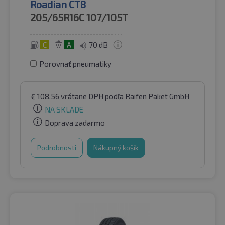
Roadian CT8
205/65R16C
107/105T
C
A
70 dB
Porovnať pneumatiky
€
108.56
vrátane DPH
podľa Raifen Paket GmbH
NA SKLADE
Doprava zadarmo
Podrobnosti
Nákupný košík