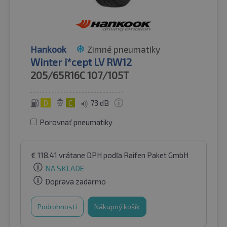
Hankook
Zimné pneumatiky
Winter i*cept LV RW12
205/65R16C
107/105T
D
C
73 dB
Porovnať pneumatiky
€
118.41
vrátane DPH
podľa Raifen Paket GmbH
NA SKLADE
Doprava zadarmo
Podrobnosti
Nákupný košík