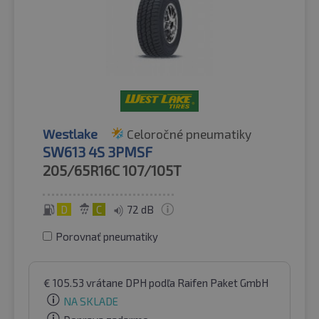
Westlake
Celoročné pneumatiky
SW613 4S 3PMSF
205/65R16C
107/105T
D
C
72 dB
Porovnať pneumatiky
€
105.53
vrátane DPH
podľa Raifen Paket GmbH
NA SKLADE