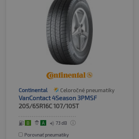
Continental
Celoročné pneumatiky
VanContact 4Season 3PMSF
205/65R16C
107/105T
B
A
73 dB
Porovnať pneumatiky