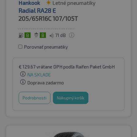
Hankook
Letné pneumatiky
Radial RA28 E
205/65R16C
107/105T
B
B
71 dB
Porovnať pneumatiky
€
129.67
vrátane DPH
podľa Raifen Paket GmbH
NA SKLADE
Doprava zadarmo
Podrobnosti
Nákupný košík