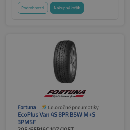
Podrobnosti
Nákupný košík
Fortuna
Celoročné pneumatiky
EcoPlus Van 4S 8PR BSW M+S
3PMSF
205/65R16C
107/105T