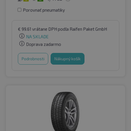
Porovnať pneumatiky
€
99.61
vrátane DPH
podľa Raifen Paket GmbH
NA SKLADE
Doprava zadarmo
Podrobnosti
Nákupný košík