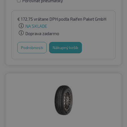
Porovnať pneumatiky
€
172.75
vrátane DPH
podľa Raifen Paket GmbH
NA SKLADE
Doprava zadarmo
Podrobnosti
Nákupný košík