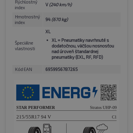
Rýchlostný
V
(240 km/h)
index
Hmotnostný
94
(670 kg)
index
XL
XL
= Pneumatiky navrhnuté s
Špeciálne
dodatočnou, väčšou nosnosťou
vlastnosti
nad úroveň štandardnej
pneumatiky (EXL, RF, RFD)
Kód EAN
6959956787265