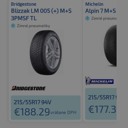
Bridgestone
Michelin
Blizzak LM 005 (+) M+S
Alpin 7 M+S 3P
3PMSF TL
Zimné pneumatiky
Zimné pneumatiky
215/55R17 94V
215/55R17 94V
€
177.32
€
188.29
vr
vrátane DPH