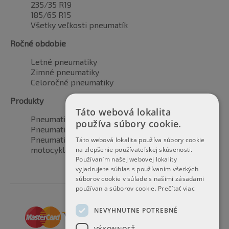
235/35 R19
185/65 R15
Všetky veľkosti pneumatík
Ročné obdobie
Letné pneumatiky
Zimné pneumatiky
Celoročné pneumatiky
Produkty
Táto webová lokalita
Pneumatiky pre automobily
používa súbory cookie.
Pneumatiky pre SUV / 4x4
Pneumatiky pre dodávku
Táto webová lokalita používa súbory cookie
motocyklové pneumatiky
na zlepšenie používateľskej skúsenosti.
Používaním našej webovej lokality
vyjadrujete súhlas s používaním všetkých
súborov cookie v súlade s našimi zásadami
používania súborov cookie.
Prečítať viac
NEVYHNUTNE POTREBNÉ