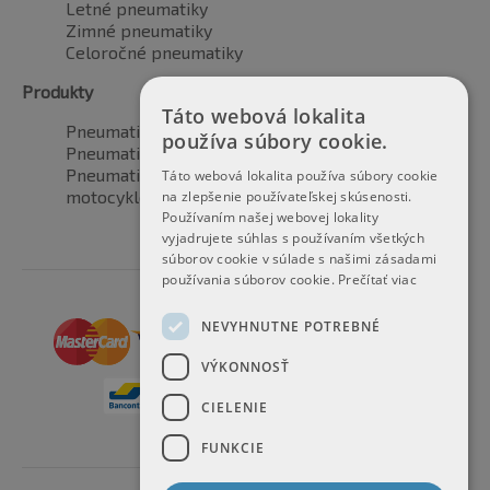
Letné pneumatiky
Zimné pneumatiky
Celoročné pneumatiky
Produkty
Táto webová lokalita
Pneumatiky pre automobily
používa súbory cookie.
Pneumatiky pre SUV / 4x4
Pneumatiky pre dodávku
Táto webová lokalita používa súbory cookie
motocyklové pneumatiky
na zlepšenie používateľskej skúsenosti.
Používaním našej webovej lokality
vyjadrujete súhlas s používaním všetkých
súborov cookie v súlade s našimi zásadami
používania súborov cookie.
Prečítať viac
NEVYHNUTNE POTREBNÉ
VÝKONNOSŤ
CIELENIE
FUNKCIE