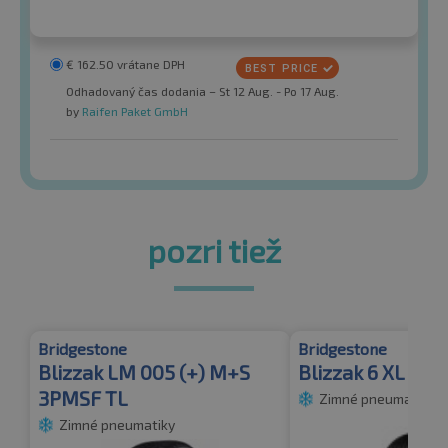
€
162.50
vrátane DPH
Odhadovaný čas dodania – St 12 Aug. - Po 17 Aug.
by
Raifen Paket GmbH
pozri tiež
Bridgestone
Bridgestone
Blizzak LM 005 (+) M+S
Blizzak 6 XL 3P
3PMSF TL
Zimné pneumatiky
Zimné pneumatiky