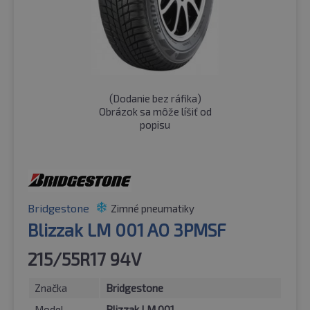
(
Dodanie bez ráfika
)
Obrázok sa môže líšiť od
popisu
Bridgestone
Zimné pneumatiky
Blizzak LM 001 AO 3PMSF
215/55R17 94V
Značka
Bridgestone
Model
Blizzak LM 001