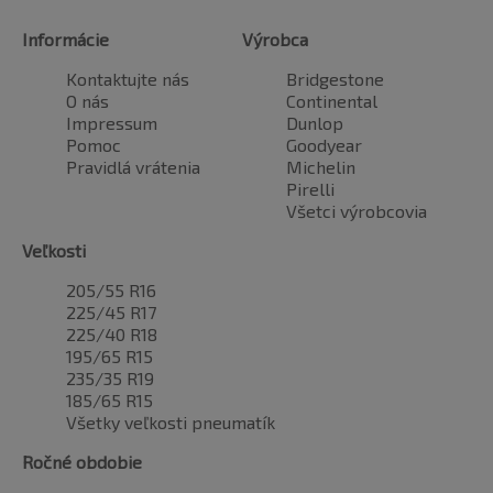
Informácie
Výrobca
Kontaktujte nás
Bridgestone
O nás
Continental
Impressum
Dunlop
Pomoc
Goodyear
Pravidlá vrátenia
Michelin
Pirelli
Všetci výrobcovia
Veľkosti
205/55 R16
225/45 R17
225/40 R18
195/65 R15
235/35 R19
185/65 R15
Všetky veľkosti pneumatík
Ročné obdobie