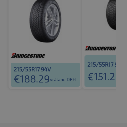
215/55R17 98V
215/55R17 94V
€
151.25
€
188.29
vr
vrátane DPH