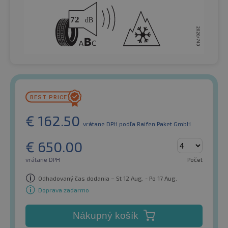
€
162.50
vrátane DPH
podľa Raifen Paket GmbH
€
650.00
vrátane DPH
Počet
Odhadovaný čas dodania – St 12 Aug. - Po 17 Aug.
Doprava zadarmo
Nákupný košík