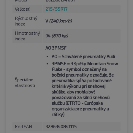
Veľkosť
215/55R17
Rýchlostný
V
(240 km/h)
index
Hmotnostný
94
(670 kg)
index
AO 3PMSF
AO
= Schválené pneumatiky Audi
3PMSF
= 3 špičky Mountain Snow
Flake - symbol označený na
bočnici pneumatiky označuje, že
Špeciálne
pneumatika spĺňa požadované
vlastnosti
kritériá výkonu pri snehovej
skúške, aby mohla byť
považovaná za silnú snehovú
službu (ETRTO - Európska
organizácia pre pneumatiky a
ráfiky)
Kód EAN
3286340841115