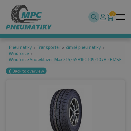
0
Pneumatiky
»
Transporter
»
Zimné pneumatiky
»
Windforce
»
Windforce Snowblazer Max 215/65R16C 109/107R 3PMSF
❮ Back to overview