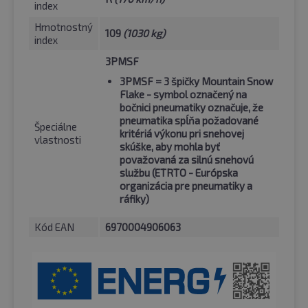
index
Hmotnostný
109
(1030 kg)
index
3PMSF
3PMSF
= 3 špičky Mountain Snow
Flake - symbol označený na
bočnici pneumatiky označuje, že
pneumatika spĺňa požadované
Špeciálne
kritériá výkonu pri snehovej
vlastnosti
skúške, aby mohla byť
považovaná za silnú snehovú
službu (ETRTO - Európska
organizácia pre pneumatiky a
ráfiky)
Kód EAN
6970004906063