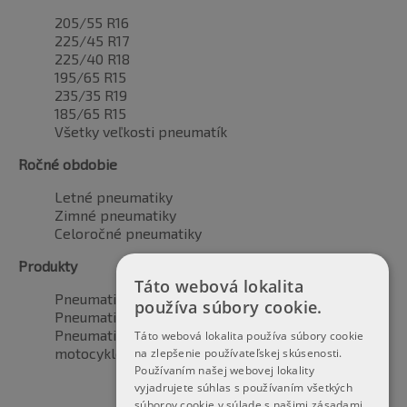
205/55 R16
225/45 R17
225/40 R18
195/65 R15
235/35 R19
185/65 R15
Všetky veľkosti pneumatík
Ročné obdobie
Letné pneumatiky
Zimné pneumatiky
Celoročné pneumatiky
Produkty
Táto webová lokalita
Pneumatiky pre automobily
používa súbory cookie.
Pneumatiky pre SUV / 4x4
Pneumatiky pre dodávku
Táto webová lokalita používa súbory cookie
motocyklové pneumatiky
na zlepšenie používateľskej skúsenosti.
Používaním našej webovej lokality
vyjadrujete súhlas s používaním všetkých
súborov cookie v súlade s našimi zásadami