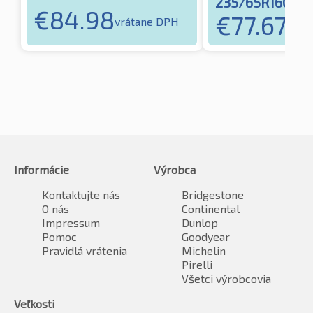
235/65R16C 115
€
84.98
€
77.67
vrátane DPH
vrát
Informácie
Výrobca
Kontaktujte nás
Bridgestone
O nás
Continental
Impressum
Dunlop
Pomoc
Goodyear
Pravidlá vrátenia
Michelin
Pirelli
Všetci výrobcovia
Veľkosti