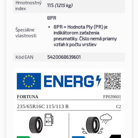
Hmotnostný
115
(1215 kg)
index
8PR
8PR
= Hodnota Ply (PR) je
Špeciálne
indikátorom zaťaženia
vlastnosti
pneumatiky. Číslo nemá priamy
vzťah k počtu vrstiev
Kód EAN
5420068639601