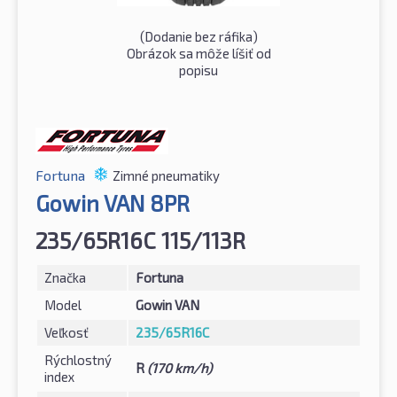
(
Dodanie bez ráfika
)
Obrázok sa môže líšiť od
popisu
Fortuna
Zimné pneumatiky
Gowin VAN 8PR
235/65R16C 115/113R
Značka
Fortuna
Model
Gowin VAN
Veľkosť
235/65R16C
Rýchlostný
R
(170 km/h)
index