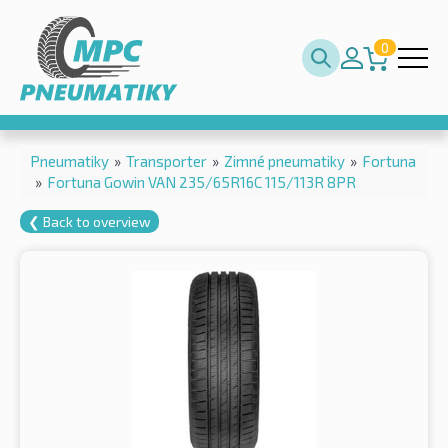
0
Pneumatiky
»
Transporter
»
Zimné pneumatiky
»
Fortuna
»
Fortuna Gowin VAN 235/65R16C 115/113R 8PR
❮ Back to overview