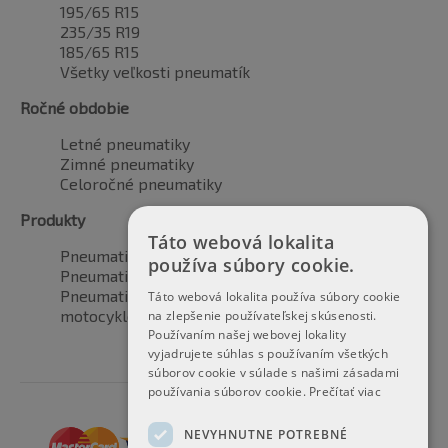
195/65 R15
235/35 R19
185/65 R15
Všetky veľkosti pneumatík
Ročné obdobie
Letné pneumatiky
Zimné pneumatiky
Celoročné pneumatiky
Produkty
Táto webová lokalita
Pneumatiky pre automobily
používa súbory cookie.
Pneumatiky pre SUV / 4x4
Pneumatiky pre dodávku
Táto webová lokalita používa súbory cookie
motocyklové pneumatiky
na zlepšenie používateľskej skúsenosti.
Používaním našej webovej lokality
vyjadrujete súhlas s používaním všetkých
súborov cookie v súlade s našimi zásadami
používania súborov cookie.
Prečítať viac
NEVYHNUTNE POTREBNÉ