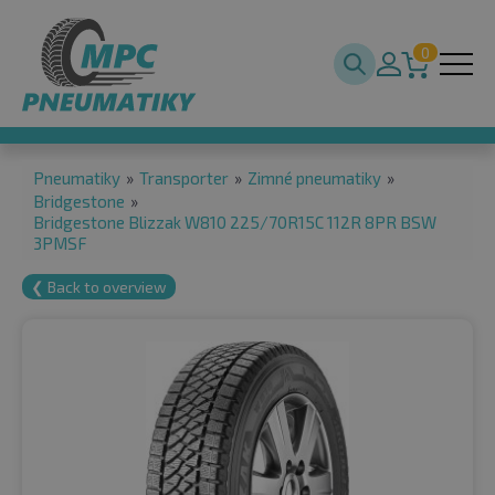
0
Pneumatiky
»
Transporter
»
Zimné pneumatiky
»
Bridgestone
»
Bridgestone Blizzak W810 225/70R15C 112R 8PR BSW
3PMSF
❮ Back to overview