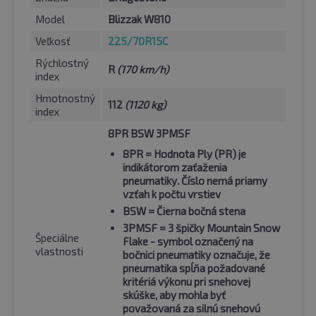
Model
Blizzak W810
Veľkosť
225/70R15C
Rýchlostný
R
(170 km/h)
index
Hmotnostný
112
(1120 kg)
index
8PR BSW 3PMSF
8PR
= Hodnota Ply (PR) je
indikátorom zaťaženia
pneumatiky. Číslo nemá priamy
vzťah k počtu vrstiev
BSW
= Čierna bočná stena
3PMSF
= 3 špičky Mountain Snow
Špeciálne
Flake - symbol označený na
vlastnosti
bočnici pneumatiky označuje, že
pneumatika spĺňa požadované
kritériá výkonu pri snehovej
skúške, aby mohla byť
považovaná za silnú snehovú