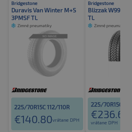
Bridgestone
Bridgestone
Duravis Van Winter M+S
Blizzak W995 M
3PMSF TL
TL
Zimné pneumatiky
Zimné pneumatiky
225/70R15C 112
225/70R15C 112/110R
€
236.64
€
140.80
vrátane DPH
vrátane DPH