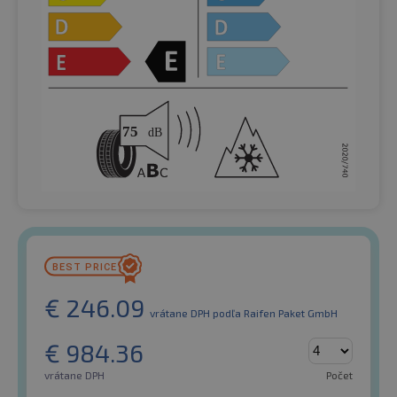
€
246.09
vrátane DPH
podľa Raifen Paket GmbH
€
984.36
vrátane DPH
Počet