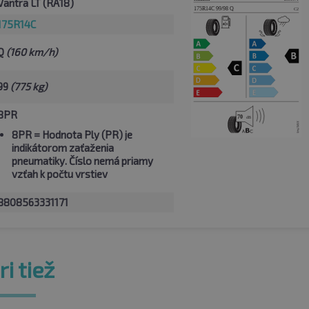
Vantra LT (RA18)
175R14C
Q
(160 km/h)
99
(775 kg)
8PR
8PR
= Hodnota Ply (PR) je
indikátorom zaťaženia
pneumatiky. Číslo nemá priamy
vzťah k počtu vrstiev
8808563331171
i tiež