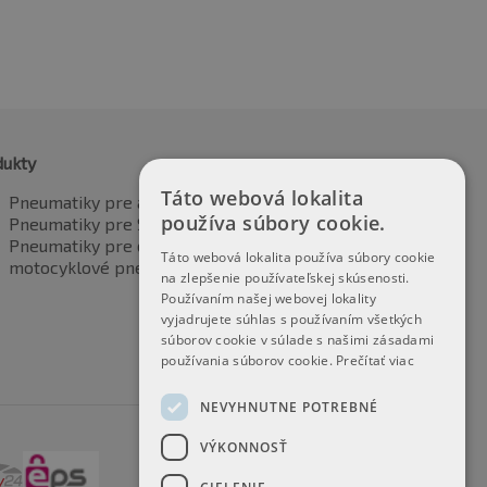
dukty
Táto webová lokalita
Pneumatiky pre automobily
používa súbory cookie.
Pneumatiky pre SUV / 4x4
Pneumatiky pre dodávku
Táto webová lokalita používa súbory cookie
motocyklové pneumatiky
na zlepšenie používateľskej skúsenosti.
Používaním našej webovej lokality
vyjadrujete súhlas s používaním všetkých
súborov cookie v súlade s našimi zásadami
používania súborov cookie.
Prečítať viac
NEVYHNUTNE POTREBNÉ
VÝKONNOSŤ