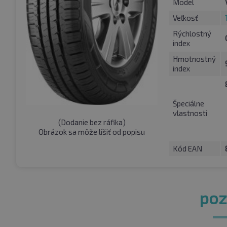
Model
Veľkosť
Rýchlostný
index
Hmotnostný
index
Špeciálne
vlastnosti
(
Dodanie bez ráfika
)
Obrázok sa môže líšiť od popisu
Kód EAN
pozr