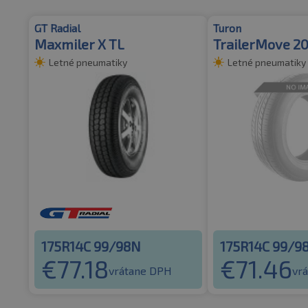
GT Radial
Turon
Maxmiler X TL
TrailerMove 2
Letné pneumatiky
Letné pneumatiky
175R14C 99/98N
175R14C 99/9
€
77.18
€
71.46
vrátane DPH
vr