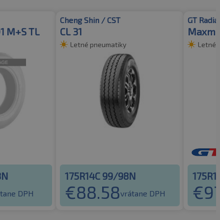
Cheng Shin / CST
GT Radia
01 M+S TL
CL 31
Maxmil
Letné pneumatiky
Letné 
8N
175R14C 99/98N
175R1
€
88.58
€
97
átane DPH
vrátane DPH