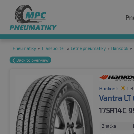
Pn
Pneumatiky
»
Transporter
»
Letné pneumatiky
»
Hankook
»
❮ Back to overview
Hankook
Let
Vantra LT
175R14C 
Značka