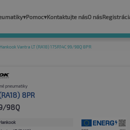
eumatiky
▾
Pomoc
▾
Kontaktujte nás
O nás
Registráci
Hankook Vantra LT (RA18) 175R14C 99/98Q 8PR
né pneumatiky
 (RA18) 8PR
99/98Q
Hankook