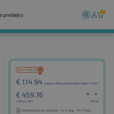
0
a predajcu
€
114.94
vrátane DPH
podľa Raifen Paket GmbH
€
459.76
vrátane DPH
Počet
Odhadovaný čas dodania – St 12 Aug. - Po 17 Aug.