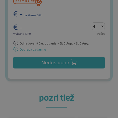
€
-
vrátane DPH
€
-
vrátane DPH
Počet
Odhadovaný čas dodania – Št 6 Aug. - Št 6 Aug.
Doprava zadarmo
Nedostupné
pozri tiež