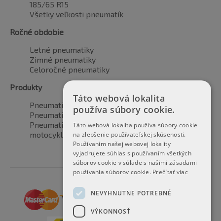
185/65 R15
Všetky veľkosti pneumatík
Ročné obdobie
Letné pneumatiky
Zimné pneumatiky
Celoročné pneumatiky
Produkty
Táto webová lokalita
Pneumatiky pre automobily
používa súbory cookie.
Pneumatiky pre SUV / 4x4
Pneumatiky pre dodávku
Táto webová lokalita používa súbory cookie
motocyklové pneumatiky
na zlepšenie používateľskej skúsenosti.
Používaním našej webovej lokality
vyjadrujete súhlas s používaním všetkých
súborov cookie v súlade s našimi zásadami
používania súborov cookie.
Prečítať viac
NEVYHNUTNE POTREBNÉ
VÝKONNOSŤ