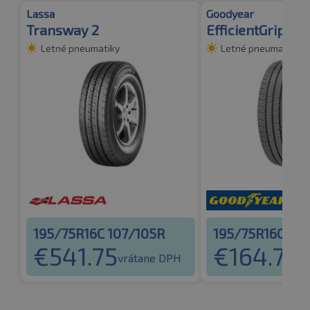
Lassa
Goodyear
Transway 2
EfficientGrip Ca
Letné pneumatiky
Letné pneumatiky
195/75R16C 107/105R
195/75R16C 107
€
541.75
€
164.77
vrátane DPH
vr