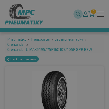
0
Pneumatiky
»
Transporter
»
Letné pneumatiky
»
Grenlander
»
Grenlander L-MAX9 195/75R16C 107/105R 8PR BSW
❮ Back to overview