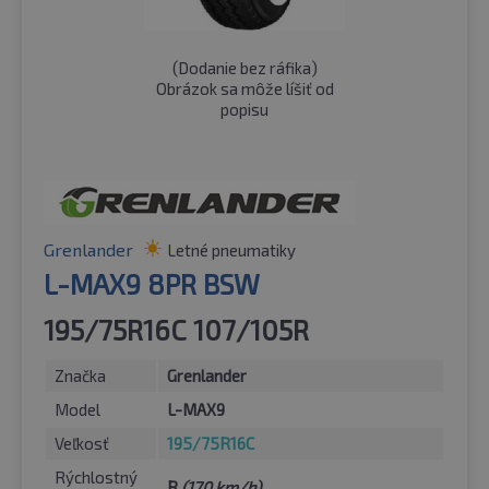
(
Dodanie bez ráfika
)
Obrázok sa môže líšiť od
popisu
Grenlander
Letné pneumatiky
L-MAX9 8PR BSW
195/75R16C 107/105R
Značka
Grenlander
Model
L-MAX9
Veľkosť
195/75R16C
Rýchlostný
R
(170 km/h)