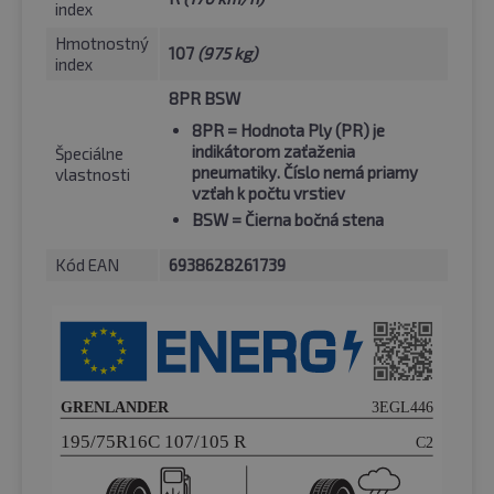
index
Hmotnostný
107
(975 kg)
index
8PR BSW
8PR
= Hodnota Ply (PR) je
indikátorom zaťaženia
Špeciálne
pneumatiky. Číslo nemá priamy
vlastnosti
vzťah k počtu vrstiev
BSW
= Čierna bočná stena
Kód EAN
6938628261739