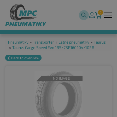
0
Pneumatiky
»
Transporter
»
Letné pneumatiky
»
Taurus
»
Taurus Cargo Speed Evo 185/75R16C 104/102R
❮ Back to overview