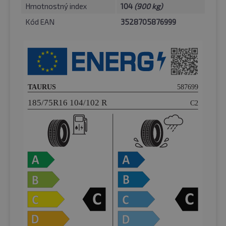
Hmotnostný index
104
(900 kg)
Kód EAN
3528705876999