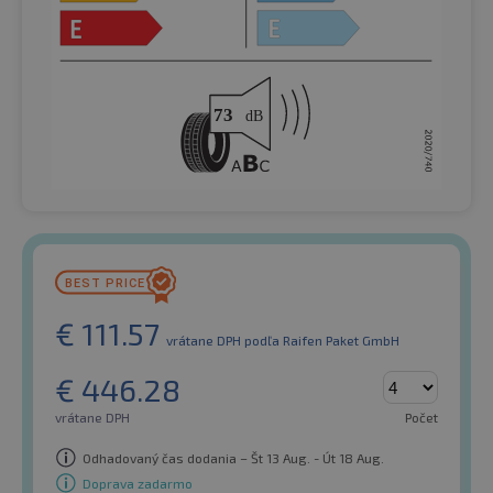
€
111.57
vrátane DPH
podľa Raifen Paket GmbH
€
446.28
vrátane DPH
Počet
Odhadovaný čas dodania – Št 13 Aug. - Út 18 Aug.
Doprava zadarmo