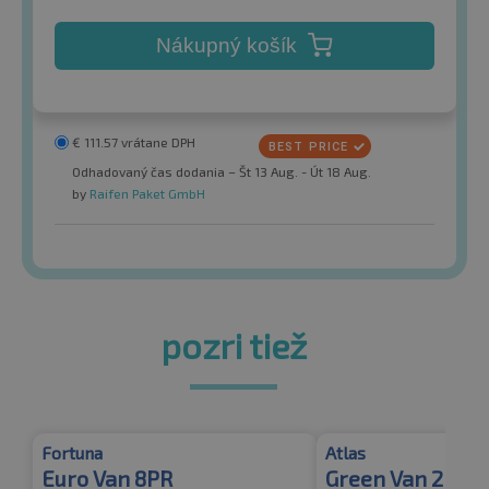
Nákupný košík
€
111.57
vrátane DPH
Odhadovaný čas dodania – Št 13 Aug. - Út 18 Aug.
by
Raifen Paket GmbH
pozri tiež
Fortuna
Atlas
Euro Van 8PR
Green Van 2 8PR