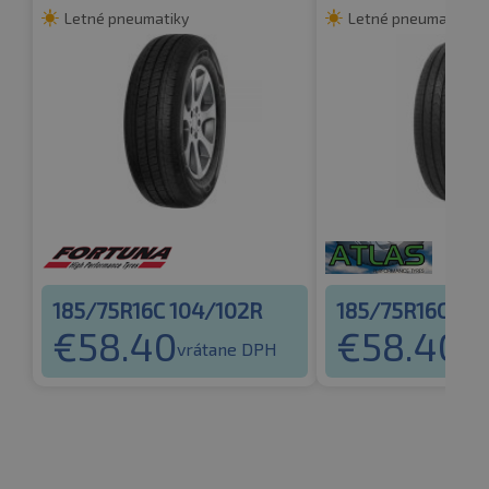
Letné pneumatiky
Letné pneumatiky
185/75R16C 104/102R
185/75R16C 10
€
58.40
€
58.40
vrátane DPH
vrá