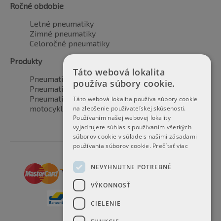
Ročné obdobie
Letné pneumatiky
Zimné pneumatiky
Celoročné pneumatiky
Produkty
Táto webová lokalita
Pneumatiky pre automobily
používa súbory cookie.
Pneumatiky pre SUV / 4x4
Pneumatiky pre dodávku
Táto webová lokalita používa súbory cookie
motocyklové pneumatiky
na zlepšenie používateľskej skúsenosti.
Používaním našej webovej lokality
vyjadrujete súhlas s používaním všetkých
súborov cookie v súlade s našimi zásadami
používania súborov cookie.
Prečítať viac
NEVYHNUTNE POTREBNÉ
VÝKONNOSŤ
CIELENIE