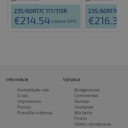
235/60R17C 117/115R
235/60R17C 117
€
214.54
€
216.39
vrátane DPH
v
Informácie
Výrobca
Kontaktujte nás
Bridgestone
O nás
Continental
Impressum
Dunlop
Pomoc
Goodyear
Pravidlá vrátenia
Michelin
Pirelli
Všetci výrobcovia