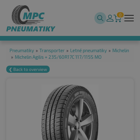
0
Pneumatiky
»
Transporter
»
Letné pneumatiky
»
Michelin
»
Michelin Agilis + 235/60R17C 117/115S MO
❮ Back to overview