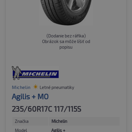
(
Dodanie bez ráfika
)
Obrázok sa môže líšiť od
popisu
Michelin
Letné pneumatiky
Agilis + MO
235/60R17C 117/115S
Značka
Michelin
Model
Agilis +