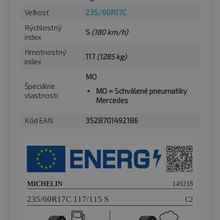
Veľkosť
235/60R17C
Rýchlostný
S
(180 km/h)
index
Hmotnostný
117
(1285 kg)
index
MO
Špeciálne
MO
= Schválené pneumatiky
vlastnosti
Mercedes
Kód EAN
3528701492186