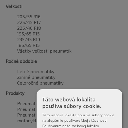
Veľkosti
205/55 R16
225/45 R17
225/40 R18
195/65 R15
235/35 R19
185/65 R15
Všetky veľkosti pneumatík
Ročné obdobie
Letné pneumatiky
Zimné pneumatiky
Celoročné pneumatiky
Produkty
Táto webová lokalita
Pneumatiky pre automobily
používa súbory cookie.
Pneumatiky pre SUV / 4x4
Pneumatiky pre dodávku
Táto webová lokalita používa súbory cookie
motocyklové pneumatiky
na zlepšenie používateľskej skúsenosti.
Používaním našej webovej lokality