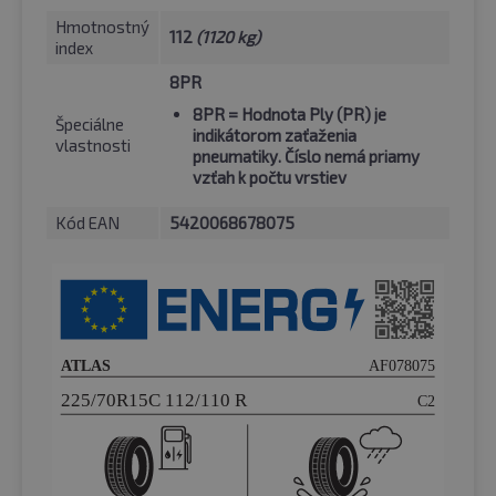
Hmotnostný
112
(1120 kg)
index
8PR
8PR
= Hodnota Ply (PR) je
Špeciálne
indikátorom zaťaženia
vlastnosti
pneumatiky. Číslo nemá priamy
vzťah k počtu vrstiev
Kód EAN
5420068678075