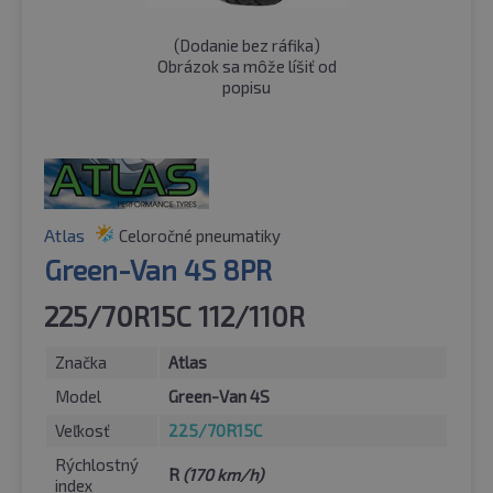
(
Dodanie bez ráfika
)
Obrázok sa môže líšiť od
popisu
Atlas
Celoročné pneumatiky
Green-Van 4S 8PR
225/70R15C 112/110R
Značka
Atlas
Model
Green-Van 4S
Veľkosť
225/70R15C
Rýchlostný
R
(170 km/h)
index