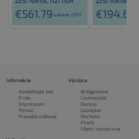
225/70R15C 112/110R
225/70R15C 112
€
561.79
€
194.62
vrátane DPH
v
Informácie
Výrobca
Kontaktujte nás
Bridgestone
O nás
Continental
Impressum
Dunlop
Pomoc
Goodyear
Pravidlá vrátenia
Michelin
Pirelli
Všetci výrobcovia