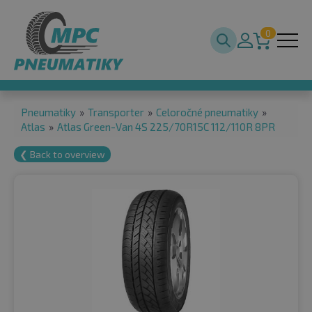
0
Pneumatiky
»
Transporter
»
Celoročné pneumatiky
»
Atlas
»
Atlas Green-Van 4S 225/70R15C 112/110R 8PR
❮ Back to overview