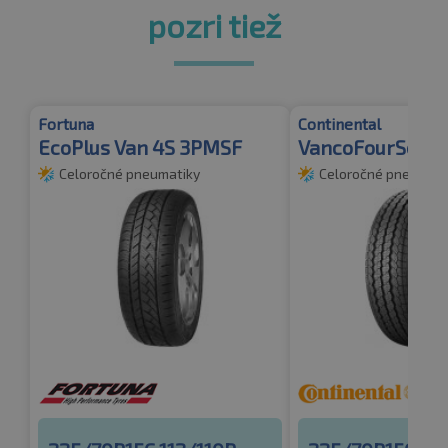
pozri tiež
Fortuna
Continental
EcoPlus Van 4S 3PMSF
VancoFourSeas
Celoročné pneumatiky
Celoročné pneumati