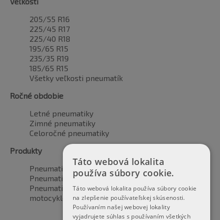
Veľkosti
205/55 R16
225/45 R17
225/40 R18
195/65 R15
235/35 R19
185/65 R15
Všetky veľkosti pneumatík
Ročné obdobie
Letné pneumatiky
Zimné pneumatiky
Celoročné pneumatiky
Produkty
Táto webová lokalita
Pneumatiky pre automobily
používa súbory cookie.
Pneumatiky pre SUV / 4x4
Pneumatiky pre dodávku
Táto webová lokalita používa súbory cookie
motocyklové pneumatiky
na zlepšenie používateľskej skúsenosti.
Používaním našej webovej lokality
vyjadrujete súhlas s používaním všetkých