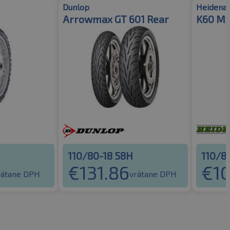
Dunlop
Heidena
Arrowmax GT 601 Rear
K60 M/
110/80-18 58H
110/8
€
131.86
€
10
rátane DPH
vrátane DPH