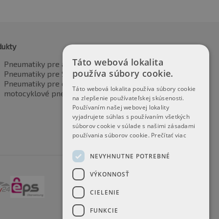
dukty
Táto webová lokalita
Pneumatiky pre automobily
používa súbory cookie.
Pneumatiky pre SUV / 4x4
Pneumatiky pre dodávku
Táto webová lokalita používa súbory cookie
motocyklové pneumatiky
na zlepšenie používateľskej skúsenosti.
Používaním našej webovej lokality
vyjadrujete súhlas s používaním všetkých
súborov cookie v súlade s našimi zásadami
používania súborov cookie.
Prečítať viac
NEVYHNUTNE POTREBNÉ
VÝKONNOSŤ
CIELENIE
FUNKCIE