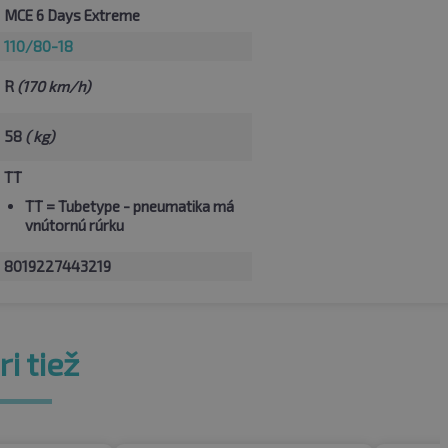
MCE 6 Days Extreme
110/80-18
R
(170 km/h)
58
( kg)
TT
TT
= Tubetype - pneumatika má
vnútornú rúrku
8019227443219
i tiež