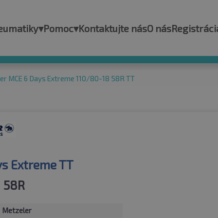
eumatiky
▾
Pomoc
▾
Kontaktujte nás
O nás
Registráci
er MCE 6 Days Extreme 110/80-18 58R TT
s Extreme TT
 58R
Metzeler