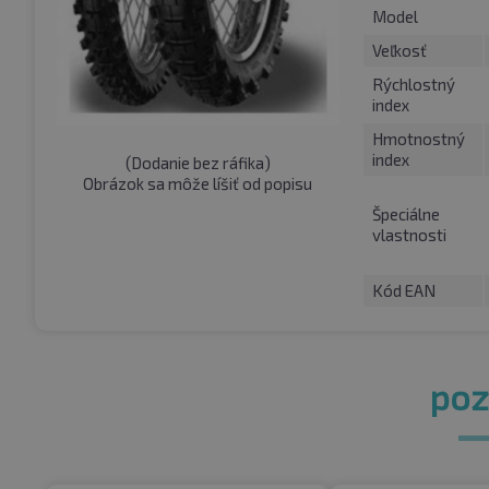
Model
Veľkosť
Rýchlostný
index
Hmotnostný
index
(
Dodanie bez ráfika
)
Obrázok sa môže líšiť od popisu
Špeciálne
vlastnosti
Kód EAN
pozr