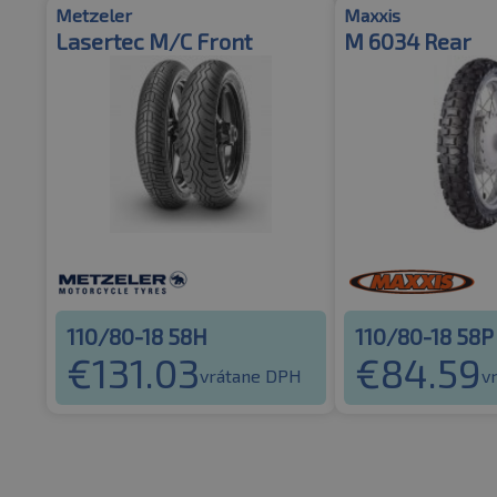
Metzeler
Maxxis
Lasertec M/C Front
M 6034 Rear
110/80-18 58H
110/80-18 58P
€
131.03
€
84.59
vrátane DPH
v