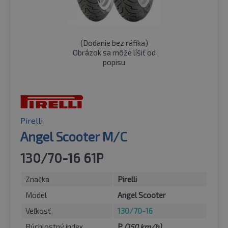
(
Dodanie bez ráfika
)
Obrázok sa môže líšiť od
popisu
Pirelli
Angel Scooter M/C
130/70-16 61P
Značka
Pirelli
Model
Angel Scooter
Veľkosť
130/70-16
Rýchlostný index
P
(150 km/h)