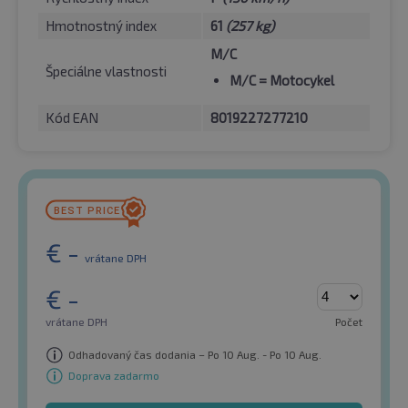
Hmotnostný index
61
(257 kg)
M/C
Špeciálne vlastnosti
M/C
= Motocykel
Kód EAN
8019227277210
€
-
vrátane DPH
€
-
vrátane DPH
Počet
Odhadovaný čas dodania – Po 10 Aug. - Po 10 Aug.
Doprava zadarmo