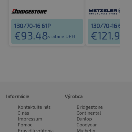
130/70-16 61P
130/70-16 61S
€
93.48
€
121.99
vrátane DPH
vr
Informácie
Výrobca
Kontaktujte nás
Bridgestone
O nás
Continental
Impressum
Dunlop
Pomoc
Goodyear
Pravidlá vrátenia
Michelin