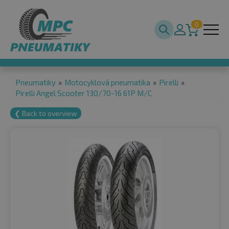
0
Pneumatiky
»
Motocyklová pneumatika
»
Pirelli
»
Pirelli Angel Scooter 130/70-16 61P M/C
❮ Back to overview