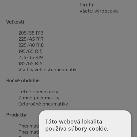
Pirelli
Všetci výrobcovia
Veľkosti
205/55 R16
225/45 R17
225/40 R18
195/65 R15
235/35 R19
185/65 R15
Všetky veľkosti pneumatík
Ročné obdobie
Letné pneumatiky
Zimné pneumatiky
Celoročné pneumatiky
Produkty
Táto webová lokalita
Pneumatiky pre automobily
používa súbory cookie.
Pneumatiky pre SUV / 4x4