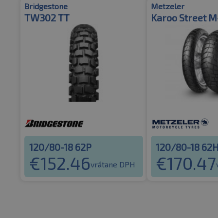
Bridgestone
Metzeler
TW302 TT
Karoo Street M
120/80-18 62P
120/80-18 62
€
152.46
€
170.47
vrátane DPH