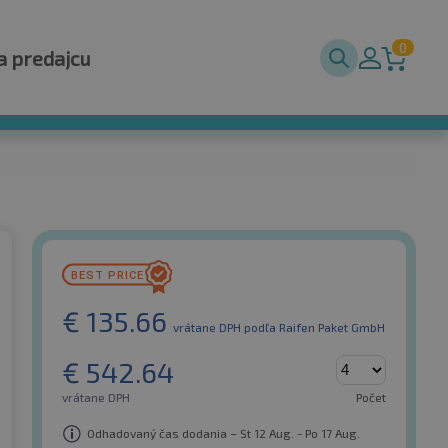
0
a predajcu
€
135.66
vrátane DPH
podľa Raifen Paket GmbH
€
542.64
vrátane DPH
Počet
Odhadovaný čas dodania – St 12 Aug. - Po 17 Aug.