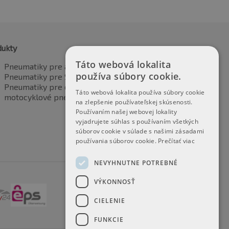
dukty
Táto webová lokalita
Pneumatiky pre automobily
používa súbory cookie.
Pneumatiky pre SUV / 4x4
Pneumatiky pre dodávku
Táto webová lokalita používa súbory cookie
motocyklové pneumatiky
na zlepšenie používateľskej skúsenosti.
Používaním našej webovej lokality
vyjadrujete súhlas s používaním všetkých
súborov cookie v súlade s našimi zásadami
používania súborov cookie.
Prečítať viac
NEVYHNUTNE POTREBNÉ
VÝKONNOSŤ
CIELENIE
FUNKCIE