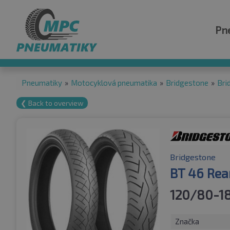
Pn
Pneumatiky
»
Motocyklová pneumatika
»
Bridgestone
»
Bri
❮ Back to overview
Bridgestone
BT 46 Rea
120/80-1
Značka