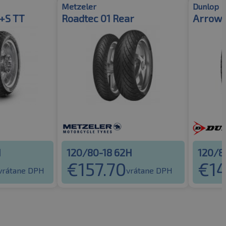
Metzeler
Dunlop
+S TT
Roadtec 01 Rear
Arrowm
H
120/80-18 62H
120/8
€
157.70
€
1
vrátane DPH
vrátane DPH