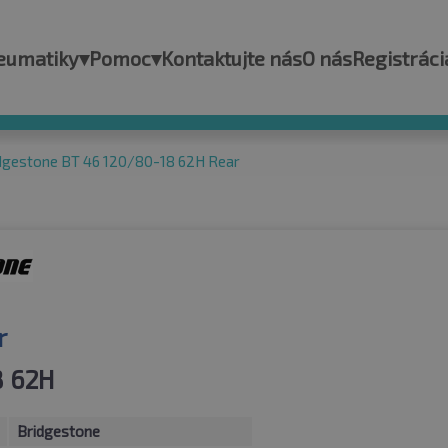
eumatiky
▾
Pomoc
▾
Kontaktujte nás
O nás
Registráci
dgestone BT 46 120/80-18 62H Rear
r
8 62H
Bridgestone