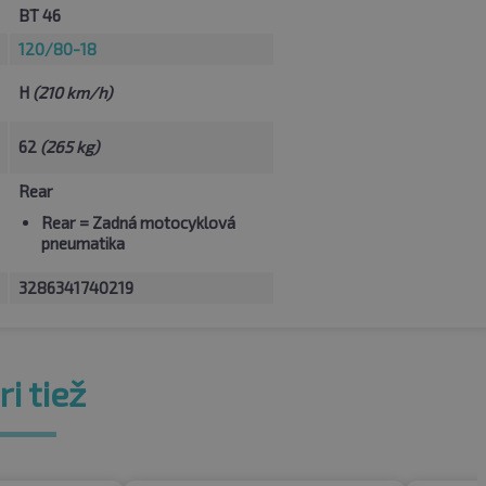
BT 46
120/80-18
H
(210 km/h)
62
(265 kg)
Rear
Rear
= Zadná motocyklová
pneumatika
3286341740219
i tiež