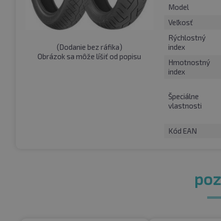
Model
Veľkosť
Rýchlostný
(
Dodanie bez ráfika
)
index
Obrázok sa môže líšiť od popisu
Hmotnostný
index
Špeciálne
vlastnosti
Kód EAN
pozr