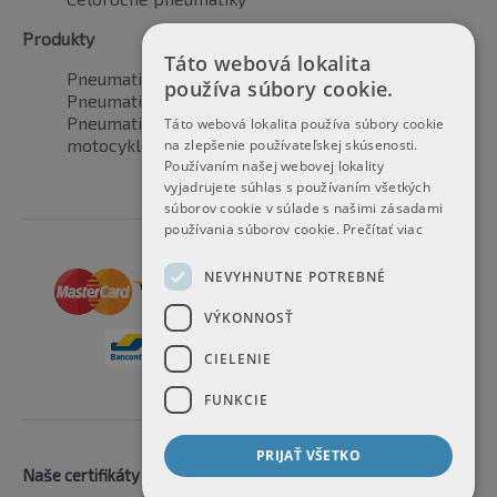
Produkty
Táto webová lokalita
Pneumatiky pre automobily
používa súbory cookie.
Pneumatiky pre SUV / 4x4
Pneumatiky pre dodávku
Táto webová lokalita používa súbory cookie
motocyklové pneumatiky
na zlepšenie používateľskej skúsenosti.
Používaním našej webovej lokality
vyjadrujete súhlas s používaním všetkých
súborov cookie v súlade s našimi zásadami
používania súborov cookie.
Prečítať viac
NEVYHNUTNE POTREBNÉ
VÝKONNOSŤ
CIELENIE
FUNKCIE
PRIJAŤ VŠETKO
Naše certifikáty