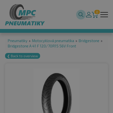
0
Pneumatiky
»
Motocyklová pneumatika
»
Bridgestone
»
Bridgestone A 41 F 120/70R15 56V Front
❮ Back to overview