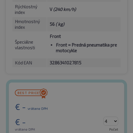
Rýchlostný
V
(240 km/h)
index
Hmotnostný
56
( kg)
index
Front
Špeciálne
Front
= Predná pneumatika pre
vlastnosti
motocykle
Kód EAN
3286341027815
€
-
vrátane DPH
€
-
vrátane DPH
Počet