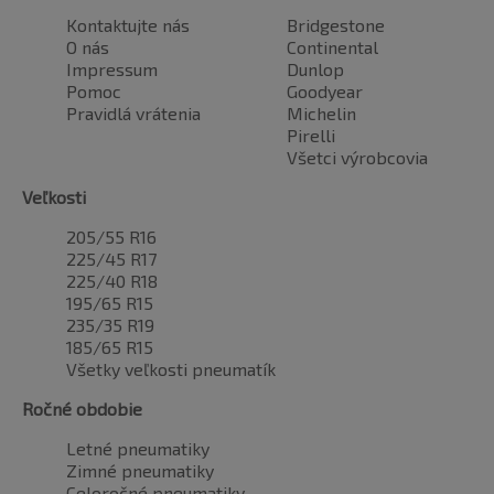
Kontaktujte nás
Bridgestone
O nás
Continental
Impressum
Dunlop
Pomoc
Goodyear
Pravidlá vrátenia
Michelin
Pirelli
Všetci výrobcovia
Veľkosti
205/55 R16
225/45 R17
225/40 R18
195/65 R15
235/35 R19
185/65 R15
Všetky veľkosti pneumatík
Ročné obdobie
Letné pneumatiky
Zimné pneumatiky
Celoročné pneumatiky