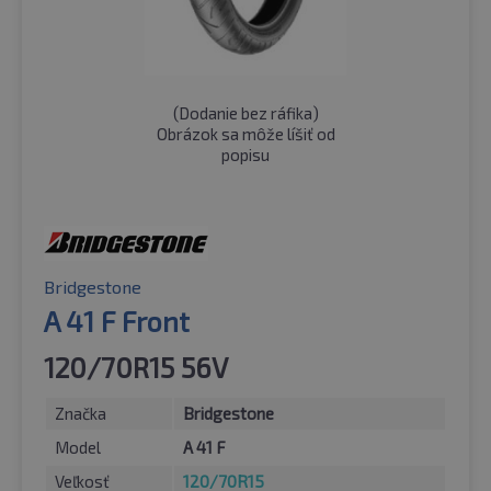
(
Dodanie bez ráfika
)
Obrázok sa môže líšiť od
popisu
Bridgestone
A 41 F Front
120/70R15 56V
Značka
Bridgestone
Model
A 41 F
Veľkosť
120/70R15