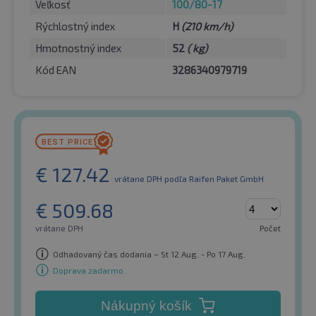
Veľkosť
100/80-17
Rýchlostný index
H
(210 km/h)
Hmotnostný index
52
( kg)
Kód EAN
3286340979719
€
127.42
vrátane DPH
podľa Raifen Paket GmbH
€
509.68
vrátane DPH
Počet
Odhadovaný čas dodania – St 12 Aug. - Po 17 Aug.
Doprava zadarmo
Nákupný košík