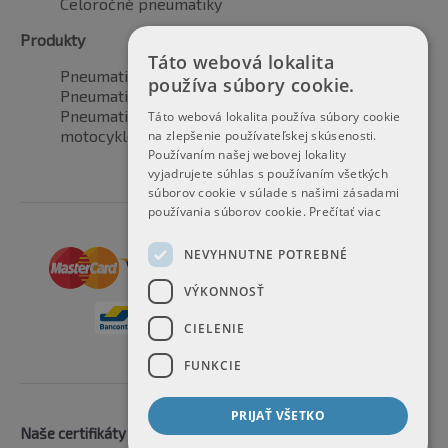
Celoročné pneumatiky
Produkty
Táto webová lokalita
Pneumatiky pre automobily
používa súbory cookie.
Pneumatiky pre SUV / 4x4
Pneumatiky pre dodávku
Táto webová lokalita používa súbory cookie
motocyklové pneumatiky
na zlepšenie používateľskej skúsenosti.
Používaním našej webovej lokality
vyjadrujete súhlas s používaním všetkých
súborov cookie v súlade s našimi zásadami
používania súborov cookie.
Prečítať viac
NEVYHNUTNE POTREBNÉ
VÝKONNOSŤ
CIELENIE
FUNKCIE
PRIJAŤ VŠETKO
Naše certifikáty