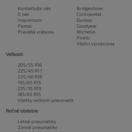
Kontaktujte nás
Bridgestone
O nás
Continental
Impressum
Dunlop
Pomoc
Goodyear
Pravidlá vrátenia
Michelin
Pirelli
Všetci výrobcovia
Veľkosti
205/55 R16
225/45 R17
225/40 R18
195/65 R15
235/35 R19
185/65 R15
Všetky veľkosti pneumatík
Ročné obdobie
Letné pneumatiky
Zimné pneumatiky