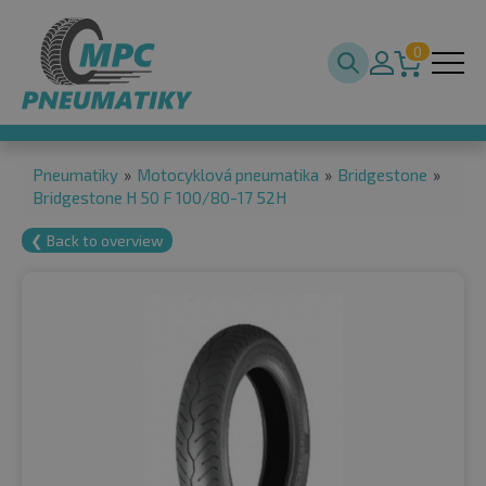
0
Pneumatiky
»
Motocyklová pneumatika
»
Bridgestone
»
Bridgestone H 50 F 100/80-17 52H
❮ Back to overview