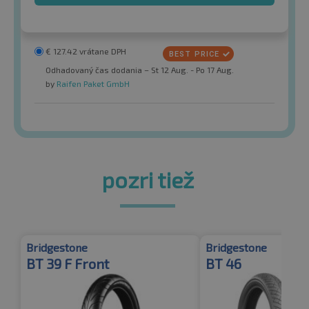
€
127.42
vrátane DPH
Odhadovaný čas dodania – St 12 Aug. - Po 17 Aug.
by
Raifen Paket GmbH
pozri tiež
Bridgestone
Bridgestone
BT 39 F Front
BT 46