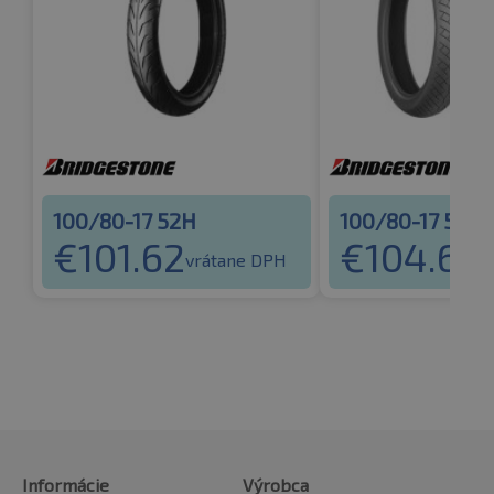
100/80-17 52H
100/80-17 52H
€
101.62
€
104.66
vrátane DPH
v
Informácie
Výrobca