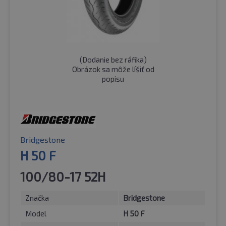
(
Dodanie bez ráfika
)
Obrázok sa môže líšiť od
popisu
Bridgestone
H 50 F
100/80-17 52H
Značka
Bridgestone
Model
H 50 F