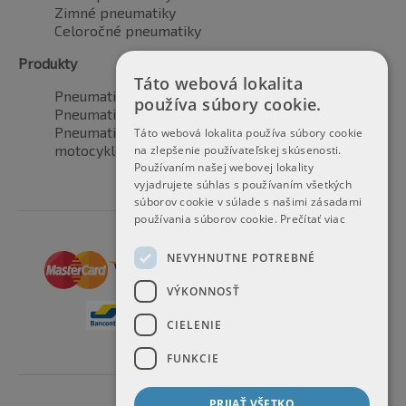
Zimné pneumatiky
Celoročné pneumatiky
Produkty
Táto webová lokalita
Pneumatiky pre automobily
používa súbory cookie.
Pneumatiky pre SUV / 4x4
Pneumatiky pre dodávku
Táto webová lokalita používa súbory cookie
motocyklové pneumatiky
na zlepšenie používateľskej skúsenosti.
Používaním našej webovej lokality
vyjadrujete súhlas s používaním všetkých
súborov cookie v súlade s našimi zásadami
používania súborov cookie.
Prečítať viac
NEVYHNUTNE POTREBNÉ
VÝKONNOSŤ
CIELENIE
FUNKCIE
PRIJAŤ VŠETKO