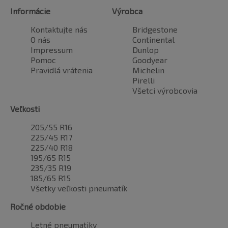
Informácie
Výrobca
Kontaktujte nás
Bridgestone
O nás
Continental
Impressum
Dunlop
Pomoc
Goodyear
Pravidlá vrátenia
Michelin
Pirelli
Všetci výrobcovia
Veľkosti
205/55 R16
225/45 R17
225/40 R18
195/65 R15
235/35 R19
185/65 R15
Všetky veľkosti pneumatík
Ročné obdobie
Letné pneumatiky