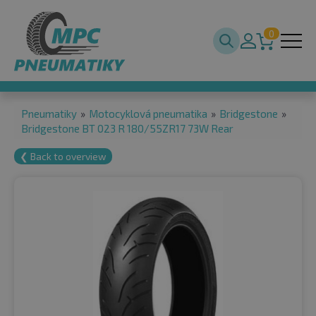
0
Pneumatiky
»
Motocyklová pneumatika
»
Bridgestone
»
Bridgestone BT 023 R 180/55ZR17 73W Rear
❮ Back to overview