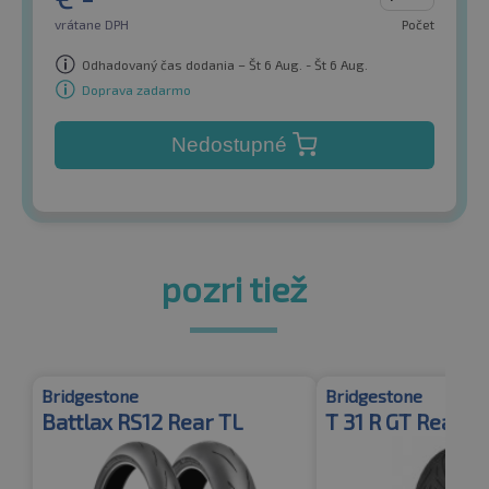
vrátane DPH
Počet
Odhadovaný čas dodania – Št 6 Aug. - Št 6 Aug.
Doprava zadarmo
Nedostupné
pozri tiež
Bridgestone
Bridgestone
Battlax RS12 Rear TL
T 31 R GT Rear G