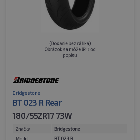
(
Dodanie bez ráfika
)
Obrázok sa môže líšiť od
popisu
Bridgestone
BT 023 R Rear
180/55ZR17 73W
Značka
Bridgestone
Model
BT 023 R