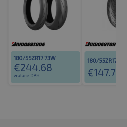
180/55ZR17 73W
180/55ZR17 73
€
244.68
€
147.76
vr
vrátane DPH