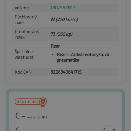
Veľkosť
180/55ZR17
Rýchlostný
W
(270 km/h)
index
Hmotnostný
73
(365 kg)
index
Rear
Špeciálne
Rear
= Zadná motocyklová
vlastnosti
pneumatika
Kód EAN
3286340641715
€
-
vrátane DPH
€
-