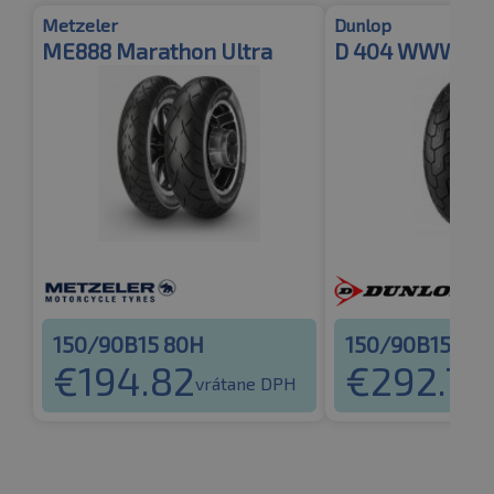
Metzeler
Dunlop
ME888 Marathon Ultra
D 404 WWW Re
150/90B15 80H
150/90B15 74
€
194.82
€
292.79
vrátane DPH