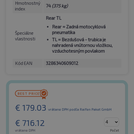
Hmotnostný
74
(375 kg)
index
Rear TL
Rear
= Zadná motocyklová
pneumatika
Špeciálne
vlastnosti
TL
= Bezdušová - trubica je
nahradená vnútornou vložkou,
vzduchotesným povlakom
Kód EAN
3286340609012
€
179.03
vrátane DPH
podľa Raifen Paket GmbH
€
716.12
vrátane DPH
Počet