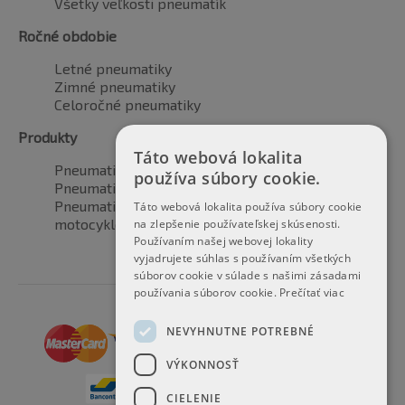
Všetky veľkosti pneumatík
Ročné obdobie
Letné pneumatiky
Zimné pneumatiky
Celoročné pneumatiky
Produkty
Táto webová lokalita
Pneumatiky pre automobily
používa súbory cookie.
Pneumatiky pre SUV / 4x4
Pneumatiky pre dodávku
Táto webová lokalita používa súbory cookie
motocyklové pneumatiky
na zlepšenie používateľskej skúsenosti.
Používaním našej webovej lokality
vyjadrujete súhlas s používaním všetkých
súborov cookie v súlade s našimi zásadami
používania súborov cookie.
Prečítať viac
NEVYHNUTNE POTREBNÉ
VÝKONNOSŤ
CIELENIE