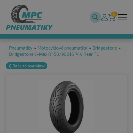
0
Pneumatiky
»
Motocyklová pneumatika
»
Bridgestone
»
Bridgestone E-Max R 150/90B15 74V Rear TL
❮ Back to overview