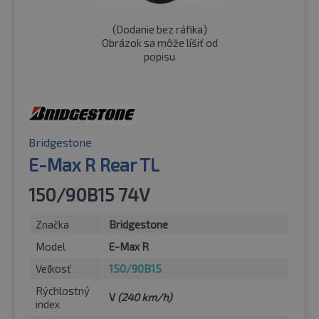
(
Dodanie bez ráfika
)
Obrázok sa môže líšiť od
popisu
Bridgestone
E-Max R Rear TL
150/90B15 74V
Značka
Bridgestone
Model
E-Max R
Veľkosť
150/90B15
Rýchlostný
V
(240 km/h)
index