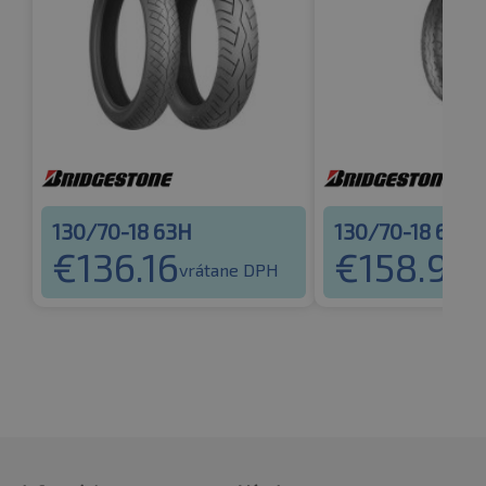
130/70-18 63H
130/70-18 63H
€
136.16
€
158.99
vrátane DPH
v