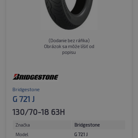
(
Dodanie bez ráfika
)
Obrázok sa môže líšiť od
popisu
Bridgestone
G 721 J
130/70-18 63H
Značka
Bridgestone
Model
G 721 J