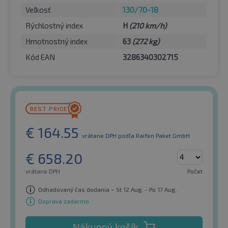
Veľkosť
130/70-18
Rýchlostný index
H
(210 km/h)
Hmotnostný index
63
(272 kg)
Kód EAN
3286340302715
€
164.55
vrátane DPH
podľa Raifen Paket GmbH
€
658.20
vrátane DPH
Počet
Odhadovaný čas dodania – St 12 Aug. - Po 17 Aug.
Doprava zadarmo
Nákupný košík