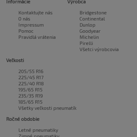
Informácie
Výrobca
Kontaktujte nás
Bridgestone
O nás
Continental
Impressum
Dunlop
Pomoc
Goodyear
Pravidlá vrátenia
Michelin
Pirelli
Všetci výrobcovia
Veľkosti
205/55 R16
225/45 R17
225/40 R18
195/65 R15
235/35 R19
185/65 R15
Všetky veľkosti pneumatík
Ročné obdobie
Letné pneumatiky
Zimné pneumatiky