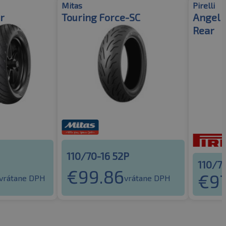
Mitas
Pirelli
r
Touring Force-SC
Angel 
Rear
110/70-16 52P
110/7
€
99.86
€
97
vrátane DPH
vrátane DPH