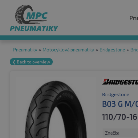
Pn
Pneumatiky
»
Motocyklová pneumatika
»
Bridgestone
»
Bri
❮ Back to overview
Bridgestone
B03 G M/
110/70-16
Značka