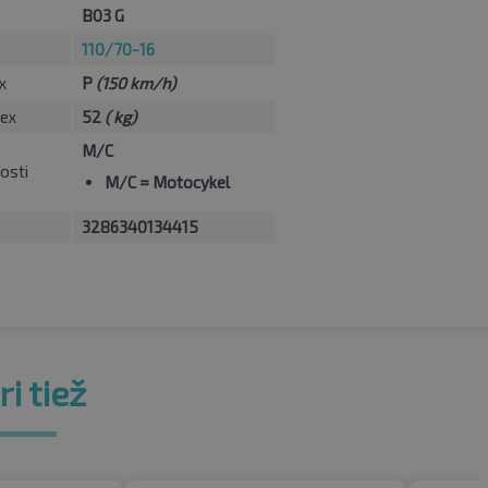
B03 G
110/70-16
x
P
(150 km/h)
ex
52
( kg)
M/C
osti
M/C
= Motocykel
3286340134415
i tiež