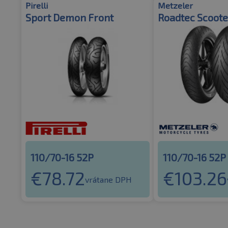
Pirelli
Metzeler
Sport Demon Front
Roadtec Scoote
110/70-16 52P
110/70-16 52P
€
78.72
€
103.26
vrátane DPH