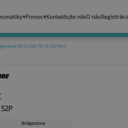
eumatiky
▾
Pomoc
▾
Kontaktujte nás
O nás
Registráci
dgestone B03 G 110/70-16 52P M/C
C
 52P
Bridgestone