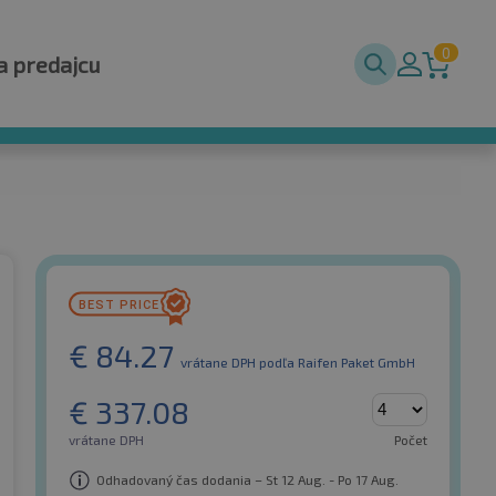
0
a predajcu
€
84.27
vrátane DPH
podľa Raifen Paket GmbH
€
337.08
vrátane DPH
Počet
Odhadovaný čas dodania – St 12 Aug. - Po 17 Aug.