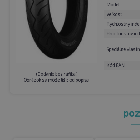
Model
Veľkosť
Rýchlostný inde
Hmotnostný ind
Špeciálne vlastn
Kód EAN
(
Dodanie bez ráfika
)
Obrázok sa môže líšiť od popisu
pozr