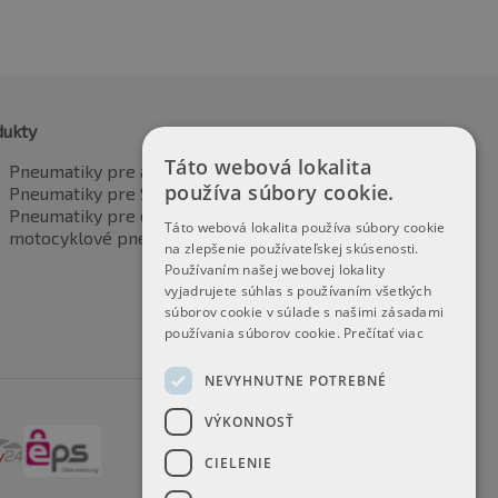
dukty
Táto webová lokalita
Pneumatiky pre automobily
používa súbory cookie.
Pneumatiky pre SUV / 4x4
Pneumatiky pre dodávku
Táto webová lokalita používa súbory cookie
motocyklové pneumatiky
na zlepšenie používateľskej skúsenosti.
Používaním našej webovej lokality
vyjadrujete súhlas s používaním všetkých
súborov cookie v súlade s našimi zásadami
používania súborov cookie.
Prečítať viac
NEVYHNUTNE POTREBNÉ
VÝKONNOSŤ
CIELENIE