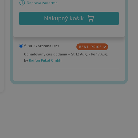
Doprava zadarmo
Nákupný košík
€
84.27
vrátane DPH
Odhadovaný čas dodania – St 12 Aug. - Po 17 Aug.
by
Raifen Paket GmbH