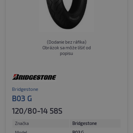
(
Dodanie bez ráfika
)
Obrázok sa môže líšiť od
popisu
Bridgestone
B03 G
120/80-14 58S
Značka
Bridgestone
Model
B03 G