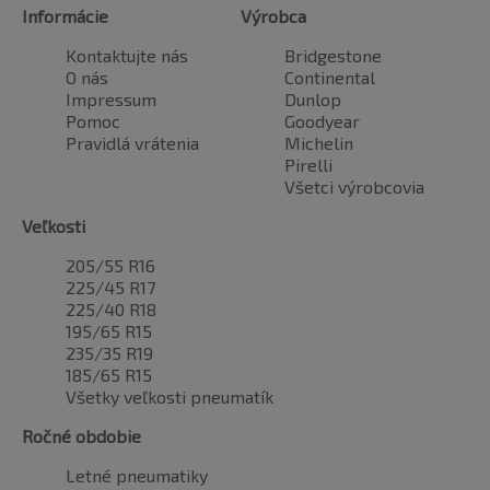
Informácie
Výrobca
Kontaktujte nás
Bridgestone
O nás
Continental
Impressum
Dunlop
Pomoc
Goodyear
Pravidlá vrátenia
Michelin
Pirelli
Všetci výrobcovia
Veľkosti
205/55 R16
225/45 R17
225/40 R18
195/65 R15
235/35 R19
185/65 R15
Všetky veľkosti pneumatík
Ročné obdobie
Letné pneumatiky