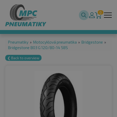
0
Pneumatiky
»
Motocyklová pneumatika
»
Bridgestone
»
Bridgestone B03 G 120/80-14 58S
❮ Back to overview