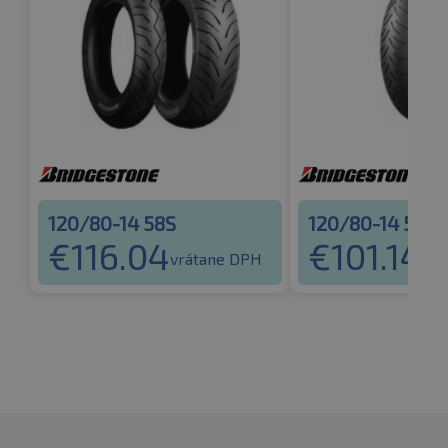
120/80-14 58S
120/80-14 58S
€
116.04
€
101.14
vrátane DPH
vrá