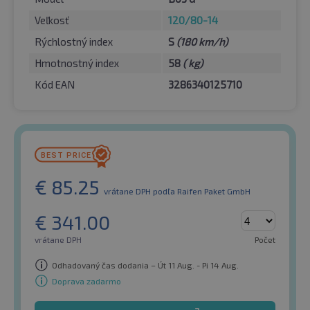
Veľkosť
120/80-14
Rýchlostný index
S
(180 km/h)
Hmotnostný index
58
( kg)
Kód EAN
3286340125710
€
85.25
vrátane DPH
podľa Raifen Paket GmbH
€
341.00
vrátane DPH
Počet
Odhadovaný čas dodania – Út 11 Aug. - Pi 14 Aug.
Doprava zadarmo