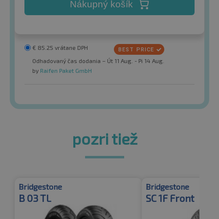
Nákupný košík
€
85.25
vrátane DPH
Odhadovaný čas dodania – Út 11 Aug. - Pi 14 Aug.
by
Raifen Paket GmbH
pozri tiež
Bridgestone
Bridgestone
B 03 TL
SC 1F Front