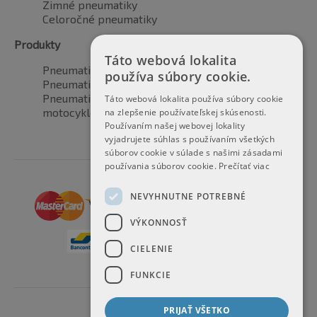
Zimné pneumatiky
Celoročné pneumatiky
Produkty
Táto webová lokalita
Pneumatiky pre automobily
používa súbory cookie.
Pneumatiky pre SUV / 4x4
Pneumatiky pre dodávku
Táto webová lokalita používa súbory cookie
motocyklové pneumatiky
na zlepšenie používateľskej skúsenosti.
Používaním našej webovej lokality
vyjadrujete súhlas s používaním všetkých
súborov cookie v súlade s našimi zásadami
používania súborov cookie.
Prečítať viac
NEVYHNUTNE POTREBNÉ
VÝKONNOSŤ
CIELENIE
FUNKCIE
PRIJAŤ VŠETKO