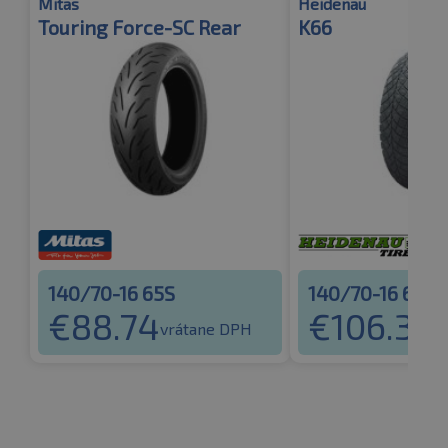
Mitas
Heidenau
Touring Force-SC Rear
K66
140/70-16 65S
140/70-16 65S
€
88.74
€
106.32
vrátane DPH
v