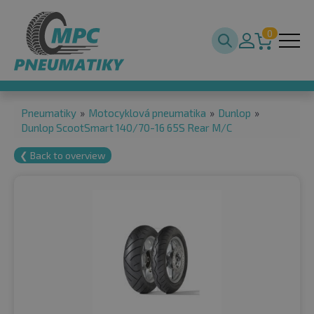
0
Pneumatiky
»
Motocyklová pneumatika
»
Dunlop
»
Dunlop ScootSmart 140/70-16 65S Rear M/C
❮ Back to overview