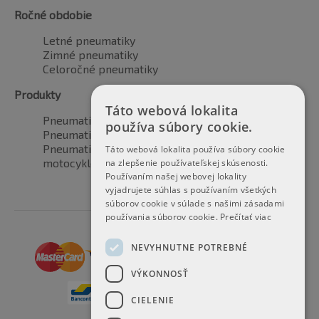
Ročné obdobie
Letné pneumatiky
Zimné pneumatiky
Celoročné pneumatiky
Produkty
Táto webová lokalita
Pneumatiky pre automobily
používa súbory cookie.
Pneumatiky pre SUV / 4x4
Pneumatiky pre dodávku
Táto webová lokalita používa súbory cookie
motocyklové pneumatiky
na zlepšenie používateľskej skúsenosti.
Používaním našej webovej lokality
vyjadrujete súhlas s používaním všetkých
súborov cookie v súlade s našimi zásadami
používania súborov cookie.
Prečítať viac
NEVYHNUTNE POTREBNÉ
VÝKONNOSŤ
CIELENIE