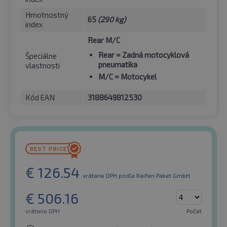
Hmotnostný
65
(290 kg)
index
Rear M/C
Rear
= Zadná motocyklová
Špeciálne
pneumatika
vlastnosti
M/C
= Motocykel
Kód EAN
3188649812530
€
126.54
vrátane DPH
podľa Raifen Paket GmbH
€
506.16
vrátane DPH
Počet