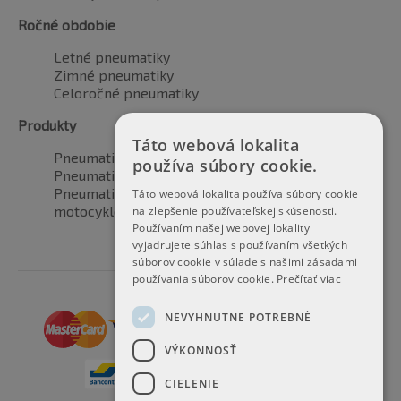
Ročné obdobie
Letné pneumatiky
Zimné pneumatiky
Celoročné pneumatiky
Produkty
Táto webová lokalita
Pneumatiky pre automobily
používa súbory cookie.
Pneumatiky pre SUV / 4x4
Pneumatiky pre dodávku
Táto webová lokalita používa súbory cookie
motocyklové pneumatiky
na zlepšenie používateľskej skúsenosti.
Používaním našej webovej lokality
vyjadrujete súhlas s používaním všetkých
súborov cookie v súlade s našimi zásadami
používania súborov cookie.
Prečítať viac
NEVYHNUTNE POTREBNÉ
VÝKONNOSŤ
CIELENIE