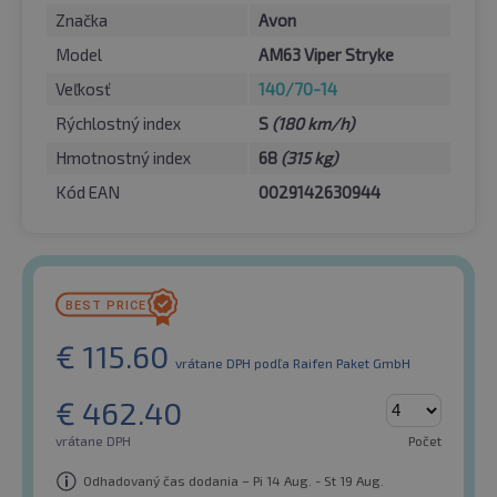
Značka
Avon
Model
AM63 Viper Stryke
Veľkosť
140/70-14
Rýchlostný index
S
(180 km/h)
Hmotnostný index
68
(315 kg)
Kód EAN
0029142630944
€
115.60
vrátane DPH
podľa Raifen Paket GmbH
€
462.40
vrátane DPH
Počet
Odhadovaný čas dodania – Pi 14 Aug. - St 19 Aug.