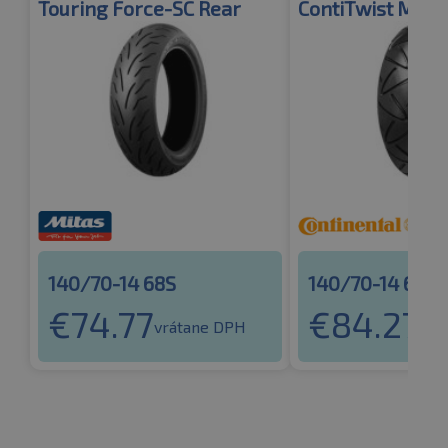
Touring Force-SC Rear
ContiTwist M/C 
140/70-14 68S
140/70-14 68S
€
74.77
€
84.27
vrátane DPH
vrá