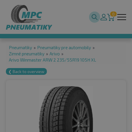
0
Pneumatiky
»
Pneumatiky pre automobily
»
Zimné pneumatiky
»
Arivo
»
Arivo Winmaster ARW 2 235/55R19 105H XL
❮ Back to overview