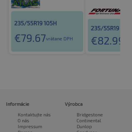
235/55R19 105H
235/55R19 105
€
79.67
€
82.99
vrátane DPH
vrá
Informácie
Výrobca
Kontaktujte nás
Bridgestone
O nás
Continental
Impressum
Dunlop