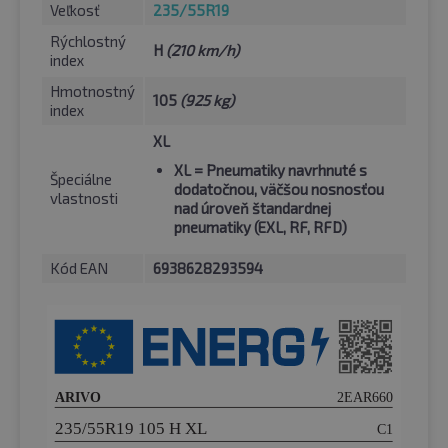
Veľkosť
235/55R19
Rýchlostný
H
(210 km/h)
index
Hmotnostný
105
(925 kg)
index
XL
XL
= Pneumatiky navrhnuté s
Špeciálne
dodatočnou, väčšou nosnosťou
vlastnosti
nad úroveň štandardnej
pneumatiky (EXL, RF, RFD)
Kód EAN
6938628293594