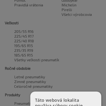
Pomoc
Goodyear
Pravidlá vrátenia
Michelin
Pirelli
Všetci výrobcovia
Veľkosti
205/55 R16
225/45 R17
225/40 R18
195/65 R15
235/35 R19
185/65 R15
Všetky veľkosti pneumatík
Ročné obdobie
Letné pneumatiky
Zimné pneumatiky
Celoročné pneumatiky
Produkty
Táto webová lokalita
Pneumatiky pre automobily
používa súbory cookie.