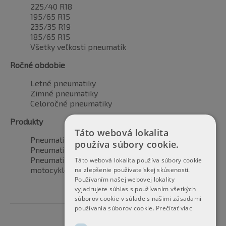
225/40 R18
195/65 R15
235/35 R19
185/65 R15
Všetky veľkosti pneumatík
Ročné obdobie
Letné pneumatiky
Zimné pneumatiky
Celoročné pneumatiky
Produkty
Táto webová lokalita
Pneumatiky pre automobily
používa súbory cookie.
Pneumatiky pre SUV / 4x4
Pneumatiky pre dodávku
Táto webová lokalita používa súbory cookie
motocyklové pneumatiky
na zlepšenie používateľskej skúsenosti.
Používaním našej webovej lokality
vyjadrujete súhlas s používaním všetkých
súborov cookie v súlade s našimi zásadami
používania súborov cookie.
Prečítať viac