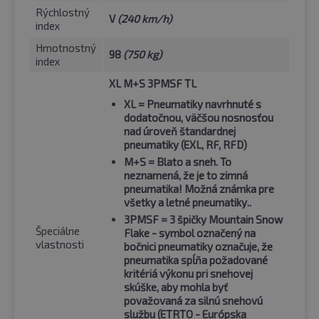
Rýchlostný
V
(240 km/h)
index
Hmotnostný
98
(750 kg)
index
XL M+S 3PMSF TL
XL
= Pneumatiky navrhnuté s
dodatočnou, väčšou nosnosťou
nad úroveň štandardnej
pneumatiky (EXL, RF, RFD)
M+S
= Blato a sneh. To
neznamená, že je to zimná
pneumatika! Možná známka pre
všetky a letné pneumatiky..
3PMSF
= 3 špičky Mountain Snow
Špeciálne
Flake - symbol označený na
vlastnosti
bočnici pneumatiky označuje, že
pneumatika spĺňa požadované
kritériá výkonu pri snehovej
skúške, aby mohla byť
považovaná za silnú snehovú
službu (ETRTO - Európska