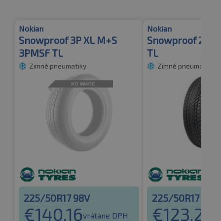
Nokian
Nokian
Snowproof 3P XL M+S
Snowproof 2 M
3PMSF TL
TL
Zimné pneumatiky
Zimné pneumatiky
225/50R17 98V
225/50R17 94H
€
140.16
€
123.27
vrátane DPH
vr