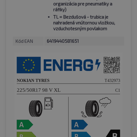
organizácia pre pneumatiky a
ráfiky)
TL
= Bezdušová - trubica je
nahradená vnútornou vložkou,
vzduchotesným povlakom
Kód EAN
6419440581651