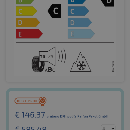
€
146.37
vrátane DPH
podľa Raifen Paket GmbH
€
585.48