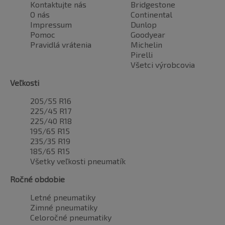
Kontaktujte nás
Bridgestone
O nás
Continental
Impressum
Dunlop
Pomoc
Goodyear
Pravidlá vrátenia
Michelin
Pirelli
Všetci výrobcovia
Veľkosti
205/55 R16
225/45 R17
225/40 R18
195/65 R15
235/35 R19
185/65 R15
Všetky veľkosti pneumatík
Ročné obdobie
Letné pneumatiky
Zimné pneumatiky
Celoročné pneumatiky