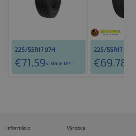
225/55R17 97H
225/55R17 97H
€
71.59
€
69.78
vrátane DPH
vrá
Informácie
Výrobca