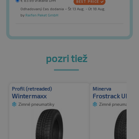
€
83.69
vrátane DPH
Odhadovaný čas dodania – Št 13 Aug. - Út 18 Aug.
by
Raifen Paket GmbH
pozri tiež
Profil (retreaded)
Minerva
Wintermaxx
Frostrack UHP
Zimné pneumatiky
Zimné pneumatiky