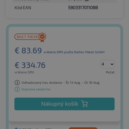
Kód EAN
5903317011088
€
83.69
vrátane DPH
podľa Raifen Paket GmbH
€
334.76
vrátane DPH
Počet
Odhadovaný čas dodania – Št 13 Aug. - Út 18 Aug.
Doprava zadarmo
Nákupný košík