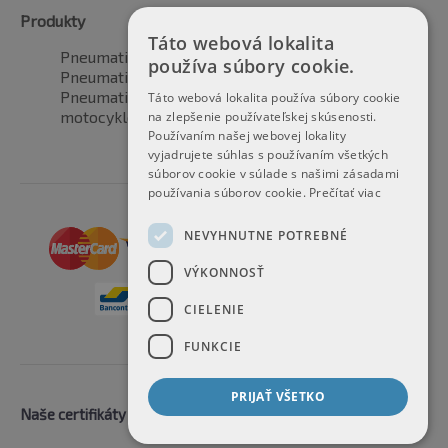
Produkty
Táto webová lokalita
Pneumatiky pre automobily
používa súbory cookie.
Pneumatiky pre SUV / 4x4
Pneumatiky pre dodávku
Táto webová lokalita používa súbory cookie
motocyklové pneumatiky
na zlepšenie používateľskej skúsenosti.
Používaním našej webovej lokality
vyjadrujete súhlas s používaním všetkých
súborov cookie v súlade s našimi zásadami
používania súborov cookie.
Prečítať viac
NEVYHNUTNE POTREBNÉ
VÝKONNOSŤ
CIELENIE
FUNKCIE
PRIJAŤ VŠETKO
Naše certifikáty