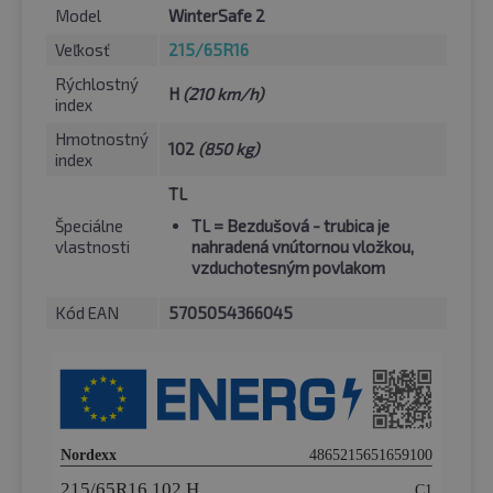
Model
WinterSafe 2
Veľkosť
215/65R16
Rýchlostný
H
(210 km/h)
index
Hmotnostný
102
(850 kg)
index
TL
Špeciálne
TL
= Bezdušová - trubica je
vlastnosti
nahradená vnútornou vložkou,
vzduchotesným povlakom
Kód EAN
5705054366045