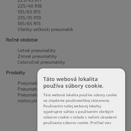
225/40 R18
195/65 R15
235/35 R19
185/65 R15
Všetky veľkosti pneumatík
Ročné obdobie
Letné pneumatiky
Zimné pneumatiky
Celoročné pneumatiky
Produkty
Táto webová lokalita
Pneumatiky pre automobily
používa súbory cookie.
Pneumatiky pre SUV / 4x4
Pneumatiky pre dodávku
Táto webová lokalita používa súbory cookie
motocyklové pneumatiky
na zlepšenie používateľskej skúsenosti.
Používaním našej webovej lokality
vyjadrujete súhlas s používaním všetkých
súborov cookie v súlade s našimi zásadami
používania súborov cookie.
Prečítať viac