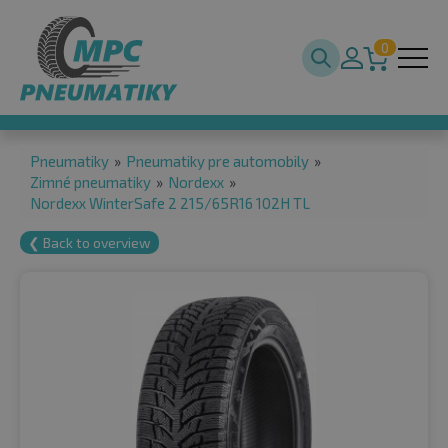
0
Pneumatiky
»
Pneumatiky pre automobily
»
Zimné pneumatiky
»
Nordexx
»
Nordexx WinterSafe 2 215/65R16 102H TL
❮ Back to overview