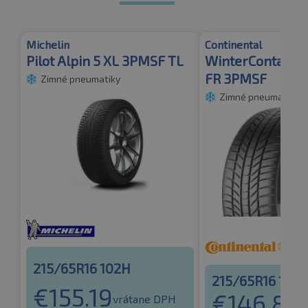
Michelin
Continental
Pilot Alpin 5 XL 3PMSF TL
WinterContact T
FR 3PMSF
Zimné pneumatiky
Zimné pneumatiky
215/65R16 102H
215/65R16 102
€
155.19
€
146.80
vrátane DPH
v