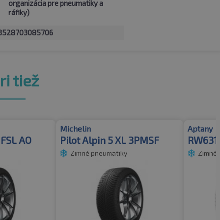
organizácia pre pneumatiky a
ráfiky)
3528703085706
i tiež
Michelin
Aptany
L FSL AO
Pilot Alpin 5 XL 3PMSF
RW631
Zimné pneumatiky
Zimné 