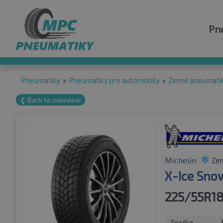
Pn
Pneumatiky
»
Pneumatiky pre automobily
»
Zimné pneumati
❮ Back to overview
Michelin
Zim
X-Ice Sno
225/55R18
Značka