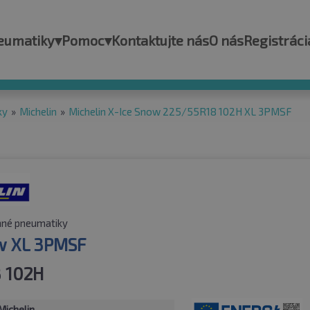
eumatiky
▾
Pomoc
▾
Kontaktujte nás
O nás
Registráci
ky
»
Michelin
»
Michelin X-Ice Snow 225/55R18 102H XL 3PMSF
né pneumatiky
w XL 3PMSF
 102H
Michelin