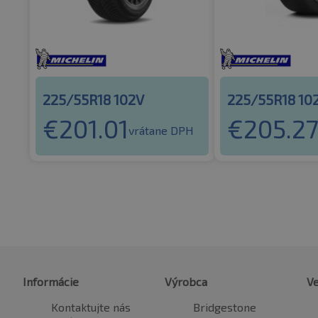
225/55R18 102V
225/55R18 10
€
201.01
€
205.2
vrátane DPH
Informácie
Výrobca
Ve
Kontaktujte nás
Bridgestone