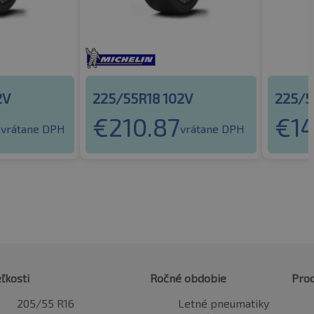
2V
225/55R18 102V
225/5
7
€
210.87
€
1
vrátane DPH
vrátane DPH
ľkosti
Ročné obdobie
Pro
205/55 R16
Letné pneumatiky