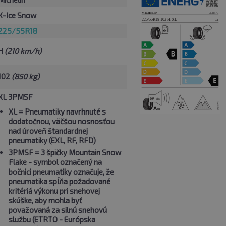
X-Ice Snow
225/55R18
H
(210 km/h)
102
(850 kg)
XL 3PMSF
XL
= Pneumatiky navrhnuté s
dodatočnou, väčšou nosnosťou
nad úroveň štandardnej
pneumatiky (EXL, RF, RFD)
3PMSF
= 3 špičky Mountain Snow
Flake - symbol označený na
bočnici pneumatiky označuje, že
pneumatika spĺňa požadované
kritériá výkonu pri snehovej
skúške, aby mohla byť
považovaná za silnú snehovú
službu (ETRTO - Európska