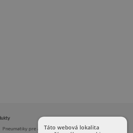
5R18 102H
225/55R18 102H
49.09
€
151.36
vrátane DPH
vrátane DPH
dukty
Táto webová lokalita
Pneumatiky pre automobily