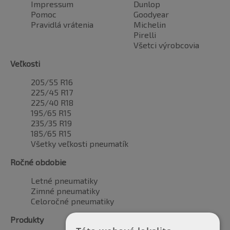
Impressum
Dunlop
Pomoc
Goodyear
Pravidlá vrátenia
Michelin
Pirelli
Všetci výrobcovia
Veľkosti
205/55 R16
225/45 R17
225/40 R18
195/65 R15
235/35 R19
185/65 R15
Všetky veľkosti pneumatík
Ročné obdobie
Letné pneumatiky
Zimné pneumatiky
Celoročné pneumatiky
Produkty