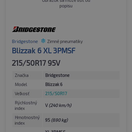
popisu
Bridgestone
Zimné pneumatiky
Blizzak 6 XL 3PMSF
215/50R17 95V
Značka
Bridgestone
Model
Blizzak 6
Veľkosť
215/50R17
Rýchlostný
V
(240 km/h)
index
Hmotnostný
95
(690 kg)
index
XL 3PMSF