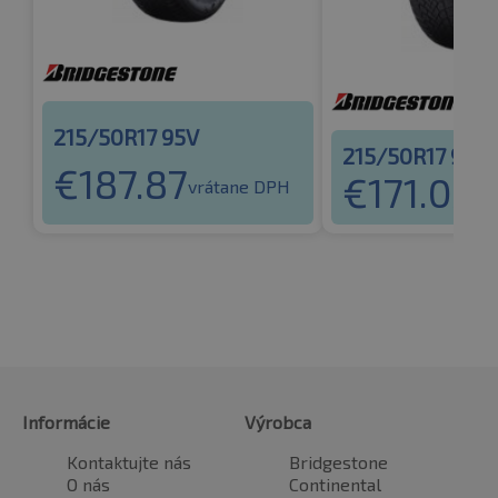
215/50R17 95V
215/50R17 95V
€
187.87
€
171.03
vrátane DPH
vr
Informácie
Výrobca
Kontaktujte nás
Bridgestone
O nás
Continental