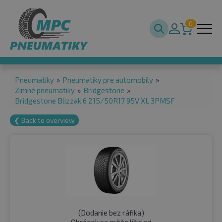
0
Pneumatiky
»
Pneumatiky pre automobily
»
Zimné pneumatiky
»
Bridgestone
»
Bridgestone Blizzak 6 215/50R17 95V XL 3PMSF
❮ Back to overview
(
Dodanie bez ráfika
)
Obrázok sa môže líšiť od