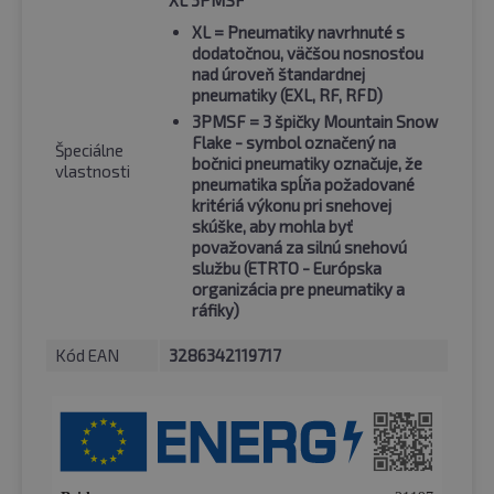
XL
= Pneumatiky navrhnuté s
dodatočnou, väčšou nosnosťou
nad úroveň štandardnej
pneumatiky (EXL, RF, RFD)
3PMSF
= 3 špičky Mountain Snow
Flake - symbol označený na
Špeciálne
bočnici pneumatiky označuje, že
vlastnosti
pneumatika spĺňa požadované
kritériá výkonu pri snehovej
skúške, aby mohla byť
považovaná za silnú snehovú
službu (ETRTO - Európska
organizácia pre pneumatiky a
ráfiky)
Kód EAN
3286342119717