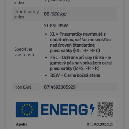
index
Hmotnostný
88
(560 kg)
index
XL FSL BSW
XL
= Pneumatiky navrhnuté s
dodatočnou, väčšou nosnosťou
nad úroveň štandardnej
Špeciálne
pneumatiky (EXL, RF, RFD)
vlastnosti
FSL
= Ochrana príruby ráfika - je
gumový pás na vonkajšom okraji
pneumatiky (MFS, FP, FR)
BSW
= Čierna bočná stena
Kód EAN
8714692805929