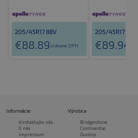
205/45R17 88V
205/45R17 88
€
88.89
€
89.94
vrátane DPH
vr
Informácie
Výrobca
Kontaktujte nás
Bridgestone
O nás
Continental
Impressum
Dunlop