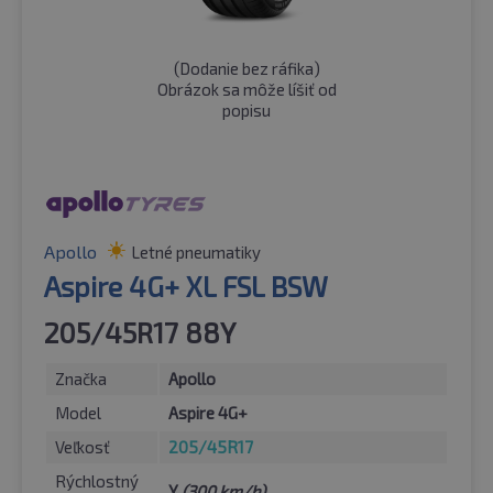
(
Dodanie bez ráfika
)
Obrázok sa môže líšiť od
popisu
Apollo
Letné pneumatiky
Aspire 4G+ XL FSL BSW
205/45R17 88Y
Značka
Apollo
Model
Aspire 4G+
Veľkosť
205/45R17
Rýchlostný
Y
(300 km/h)