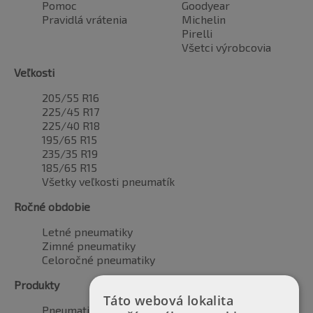
Pomoc
Goodyear
Pravidlá vrátenia
Michelin
Pirelli
Všetci výrobcovia
Veľkosti
205/55 R16
225/45 R17
225/40 R18
195/65 R15
235/35 R19
185/65 R15
Všetky veľkosti pneumatík
Ročné obdobie
Letné pneumatiky
Zimné pneumatiky
Celoročné pneumatiky
Produkty
Táto webová lokalita
Pneumatiky pre automobily