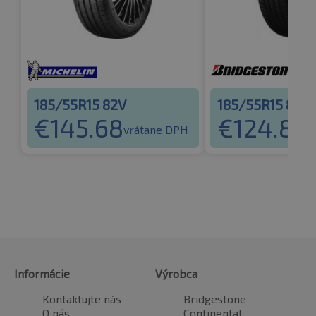
185/55R15 82V
185/55R15 82V
€
145.68
€
124.80
vrátane DPH
v
Informácie
Výrobca
Kontaktujte nás
Bridgestone
O nás
Continental