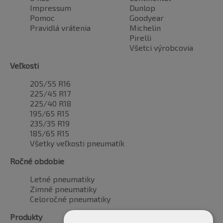
Impressum
Dunlop
Pomoc
Goodyear
Pravidlá vrátenia
Michelin
Pirelli
Všetci výrobcovia
Veľkosti
205/55 R16
225/45 R17
225/40 R18
195/65 R15
235/35 R19
185/65 R15
Všetky veľkosti pneumatík
Ročné obdobie
Letné pneumatiky
Zimné pneumatiky
Celoročné pneumatiky
Produkty