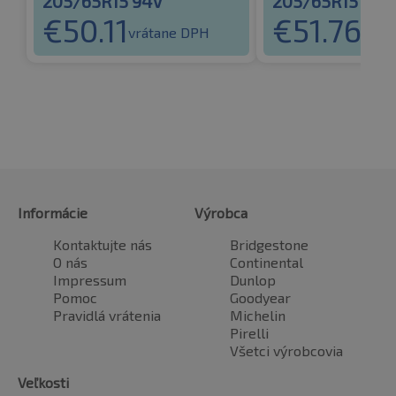
205/65R15 94V
205/65R15 94V
€
50.11
€
51.76
vrátane DPH
vrát
Informácie
Výrobca
Kontaktujte nás
Bridgestone
O nás
Continental
Impressum
Dunlop
Pomoc
Goodyear
Pravidlá vrátenia
Michelin
Pirelli
Všetci výrobcovia
Veľkosti