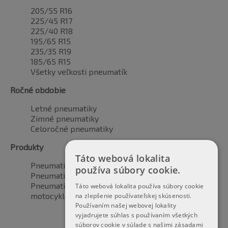
205/55 R16
225/45 R17
225/40 R18
195/65 R15
235/35 R19
185/65 R15
Všetky veľkosti pneumatík
Ročné obdobie
Letné pneumatiky
Zimné pneumatiky
Celoročné pneumatiky
Produkty
Táto webová lokalita
Pneumatiky pre automobily
používa súbory cookie.
Pneumatiky pre SUV / 4x4
Pneumatiky pre dodávku
Táto webová lokalita používa súbory cookie
motocyklové pneumatiky
na zlepšenie používateľskej skúsenosti.
Používaním našej webovej lokality
vyjadrujete súhlas s používaním všetkých
súborov cookie v súlade s našimi zásadami