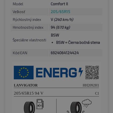
Model
Comfort II
Veľkosť
205/65R15
Rýchlostný index
V
(240 km/h)
Hmotnostný index
94
(670 kg)
BSW
Špeciálne vlastnosti
BSW
= Čierna bočná stena
Kód EAN
6924064124424