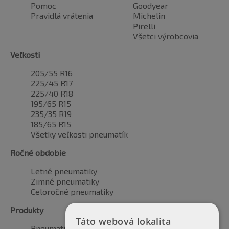
Pomoc
Goodyear
Pravidlá vrátenia
Michelin
Pirelli
Všetci výrobcovia
Veľkosti
205/55 R16
225/45 R17
225/40 R18
195/65 R15
235/35 R19
185/65 R15
Všetky veľkosti pneumatík
Ročné obdobie
Letné pneumatiky
Zimné pneumatiky
Celoročné pneumatiky
Produkty
Táto webová lokalita
Pneumatiky pre automobily