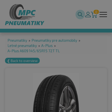
0
Pneumatiky
»
Pneumatiky pre automobily
»
Letné pneumatiky
»
A-Plus
»
A-Plus A609 145/65R15 72T TL
❮ Back to overview