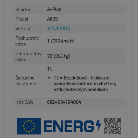
Značka
A-Plus
Model
A609
Veľkosť
145/65R15
Rýchlostný
T
(190 km/h)
index
Hmotnostný
72
(355 kg)
index
TL
Špeciálne
TL
= Bezdušová - trubica je
vlastnosti
nahradená vnútornou vložkou,
vzduchotesným povlakom
Kód EAN
6924064124004