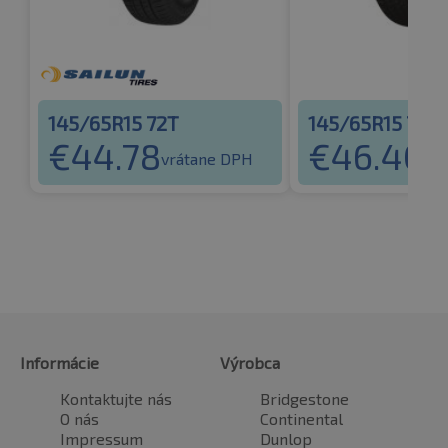
145/65R15 72T
145/65R15 72T
€
44.78
€
46.40
vrátane DPH
vr
Informácie
Výrobca
Kontaktujte nás
Bridgestone
O nás
Continental
Impressum
Dunlop