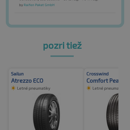
by
Raifen Paket GmbH
pozri tiež
Sailun
Crosswind
Atrezzo ECO
Comfort Peak
Letné pneumatiky
Letné pneumatiky