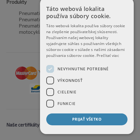
Produkty
Táto webová lokalita
Pneumatiky pre automobily
používa súbory cookie.
Pneumatiky pre SUV / 4x4
Pneumatiky pre dodávku
Táto webová lokalita používa súbory cookie
motocyklové pneumatiky
na zlepšenie používateľskej skúsenosti.
Používaním našej webovej lokality
vyjadrujete súhlas s používaním všetkých
súborov cookie v súlade s našimi zásadami
používania súborov cookie.
Prečítať viac
NEVYHNUTNE POTREBNÉ
VÝKONNOSŤ
CIELENIE
FUNKCIE
PRIJAŤ VŠETKO
Naše certifikáty