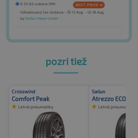
€
55.82
vrátane DPH
Odhadovaný čas dodania – Št 13 Aug. - Út 18 Aug.
by
Raifen Paket GmbH
pozri tiež
Crosswind
Sailun
Comfort Peak
Atrezzo ECO
Letné pneumatiky
Letné pneumatiky