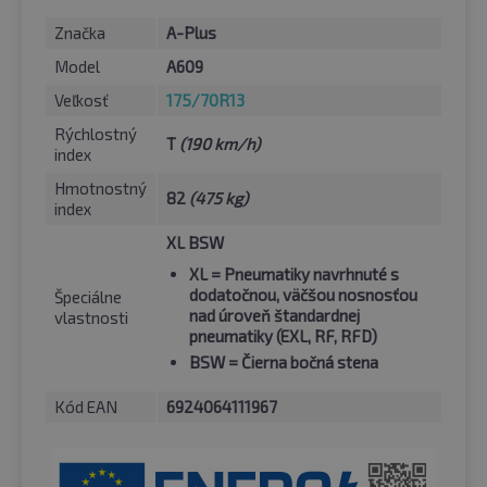
Značka
A-Plus
Model
A609
Veľkosť
175/70R13
Rýchlostný
T
(190 km/h)
index
Hmotnostný
82
(475 kg)
index
XL BSW
XL
= Pneumatiky navrhnuté s
dodatočnou, väčšou nosnosťou
Špeciálne
nad úroveň štandardnej
vlastnosti
pneumatiky (EXL, RF, RFD)
BSW
= Čierna bočná stena
Kód EAN
6924064111967