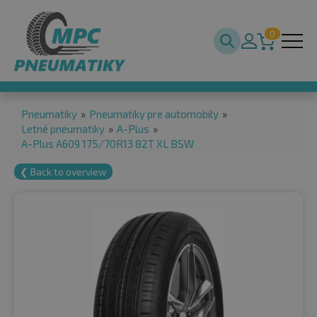
0
Pneumatiky
»
Pneumatiky pre automobily
»
Letné pneumatiky
»
A-Plus
»
A-Plus A609 175/70R13 82T XL BSW
❮ Back to overview