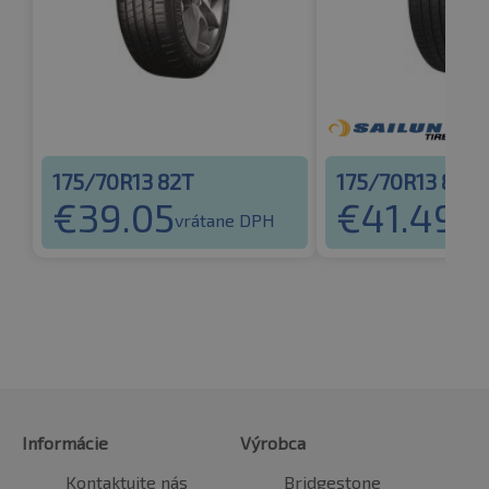
175/70R13 82T
175/70R13 82T
€
39.05
€
41.49
vrátane DPH
vrá
Informácie
Výrobca
Kontaktujte nás
Bridgestone