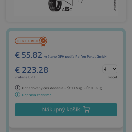
€
55.82
vrátane DPH
podľa Raifen Paket GmbH
€
223.28
vrátane DPH
Počet
Odhadovaný čas dodania – Št 13 Aug. - Út 18 Aug.
Doprava zadarmo
Nákupný košík