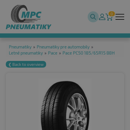
0
Pneumatiky
»
Pneumatiky pre automobily
»
Letné pneumatiky
»
Pace
»
Pace PC50 185/65R15 88H
❮ Back to overview