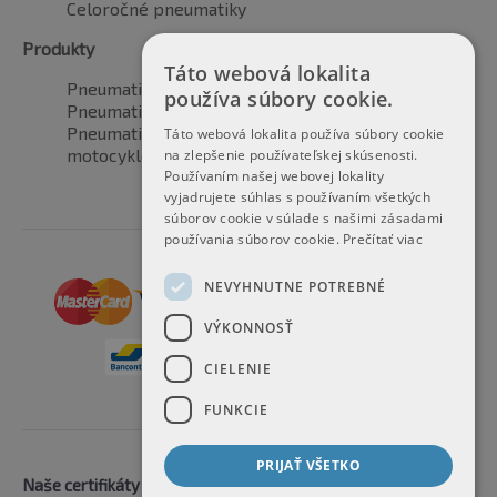
Celoročné pneumatiky
Produkty
Táto webová lokalita
Pneumatiky pre automobily
používa súbory cookie.
Pneumatiky pre SUV / 4x4
Pneumatiky pre dodávku
Táto webová lokalita používa súbory cookie
motocyklové pneumatiky
na zlepšenie používateľskej skúsenosti.
Používaním našej webovej lokality
vyjadrujete súhlas s používaním všetkých
súborov cookie v súlade s našimi zásadami
používania súborov cookie.
Prečítať viac
NEVYHNUTNE POTREBNÉ
VÝKONNOSŤ
CIELENIE
FUNKCIE
PRIJAŤ VŠETKO
Naše certifikáty