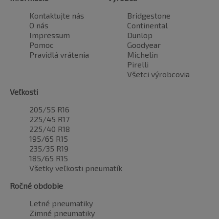
Kontaktujte nás
Bridgestone
O nás
Continental
Impressum
Dunlop
Pomoc
Goodyear
Pravidlá vrátenia
Michelin
Pirelli
Všetci výrobcovia
Veľkosti
205/55 R16
225/45 R17
225/40 R18
195/65 R15
235/35 R19
185/65 R15
Všetky veľkosti pneumatík
Ročné obdobie
Letné pneumatiky
Zimné pneumatiky