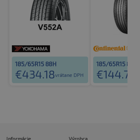
185/65R15 88H
185/65R15 88H
€
434.18
€
144.75
vrátane DPH
v
Informácie
Výrobca