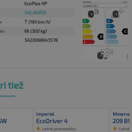
EcoPlus HP
145/60R13
x
T
(190 km/h)
ex
66
(300 kg)
5420068643578
i tiež
Imperial
Minerva
BSW
EcoDriver 4
209 B
Letné pneumatiky
Letné 