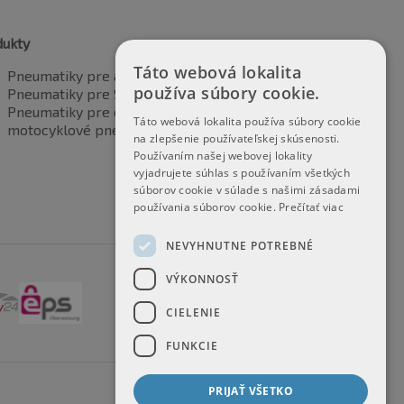
dukty
Táto webová lokalita
Pneumatiky pre automobily
používa súbory cookie.
Pneumatiky pre SUV / 4x4
Pneumatiky pre dodávku
Táto webová lokalita používa súbory cookie
motocyklové pneumatiky
na zlepšenie používateľskej skúsenosti.
Používaním našej webovej lokality
vyjadrujete súhlas s používaním všetkých
súborov cookie v súlade s našimi zásadami
používania súborov cookie.
Prečítať viac
NEVYHNUTNE POTREBNÉ
VÝKONNOSŤ
CIELENIE
FUNKCIE
PRIJAŤ VŠETKO