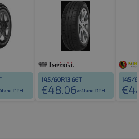
T
145/60R13 66T
145/6
€
48.06
€
4
átane DPH
vrátane DPH