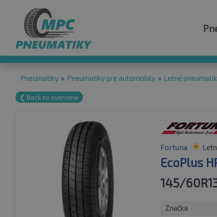
Pn
Pneumatiky
»
Pneumatiky pre automobily
»
Letné pneumati
❮ Back to overview
Fortuna
Letn
EcoPlus H
145/60R1
Značka