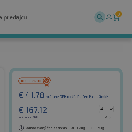
0
a predajcu
€
41.78
vrátane DPH
podľa Raifen Paket GmbH
€
167.12
vrátane DPH
Počet
Odhadovaný čas dodania – Út 11 Aug. - Pi 14 Aug.