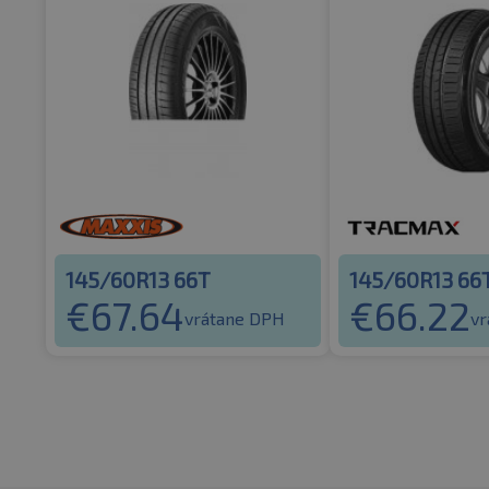
145/60R13 66T
145/60R13 66
€
67.64
€
66.22
vrátane DPH
vr