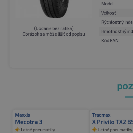
Model
Veľkosť
Rýchlostný inde
(
Dodanie bez ráfika
)
Hmotnostný ind
Obrázok sa môže líšiť od popisu
Kód EAN
pozr
Maxxis
Tracmax
Mecotra 3
X Privilo TX2 
Letné pneumatiky
Letné pneumatiky