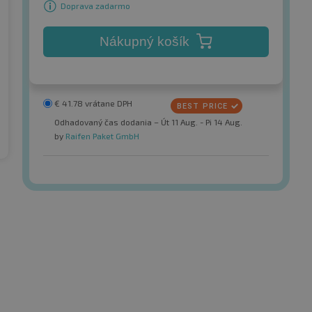
Doprava zadarmo
Nákupný košík
€
41.78
vrátane DPH
Odhadovaný čas dodania – Út 11 Aug. - Pi 14 Aug.
by
Raifen Paket GmbH
Tristar
SW
Ecopower 3
pneumatiky
Letné pneumatiky