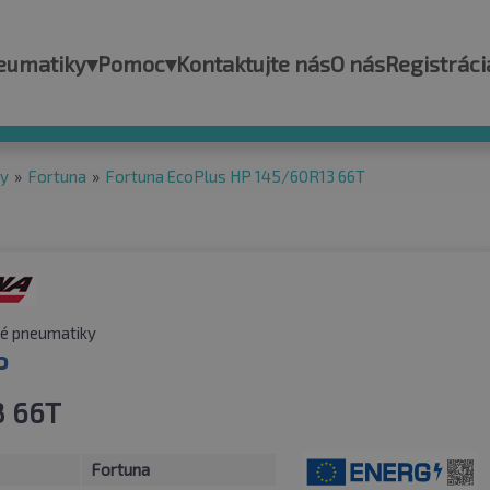
eumatiky
▾
Pomoc
▾
Kontaktujte nás
O nás
Registráci
ky
»
Fortuna
»
Fortuna EcoPlus HP 145/60R13 66T
é pneumatiky
P
3 66T
Fortuna