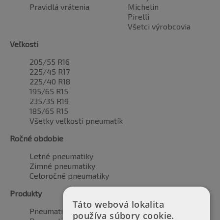
Pravidlá vrátenia
Michelin
Pirelli
Všetci výrobcovia
Veľkosti
205/55 R16
225/45 R17
225/40 R18
195/65 R15
235/35 R19
185/65 R15
Všetky veľkosti pneumatík
Ročné obdobie
Letné pneumatiky
Zimné pneumatiky
Celoročné pneumatiky
Produkty
Táto webová lokalita
Pneumatiky pre automobily
používa súbory cookie.