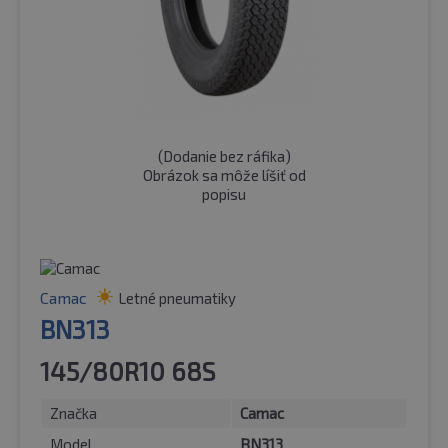
(
Dodanie bez ráfika
)
Obrázok sa môže líšiť od
popisu
Camac
Letné pneumatiky
BN313
145/80R10 68S
Značka
Camac
Model
BN313