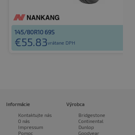
145/80R10 69S
€
55.83
vrátane DPH
Informácie
Výrobca
Kontaktujte nás
Bridgestone
O nás
Continental
Impressum
Dunlop
Pomoc
Goodyear