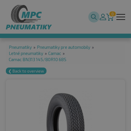
0
Pneumatiky
»
Pneumatiky pre automobily
»
Letné pneumatiky
»
Camac
»
Camac BN313 145/80R10 68S
❮ Back to overview