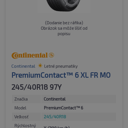
(
Dodanie bez ráfika
)
Obrázok sa môže líšiť od
popisu
Continental
Letné pneumatiky
PremiumContact™ 6 XL FR MO
245/40R18 97Y
Značka
Continental
Model
PremiumContact™ 6
Veľkosť
245/40R18
Rýchlostný
Y
(300 km/h)