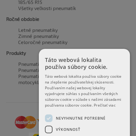
185/65 R15
Všetky veľkosti pneumatík
Ročné obdobie
Letné pneumatiky
Zimné pneumatiky
Celoročné pneumatiky
Produkty
Táto webová lokalita
Pneumatiky pre automobily
používa súbory cookie.
Pneumatiky pre SUV / 4x4
Pneumatiky pre dodávku
Táto webová lokalita používa súbory cookie
motocyklové pneumatiky
na zlepšenie používateľskej skúsenosti.
Používaním našej webovej lokality
vyjadrujete súhlas s používaním všetkých
súborov cookie v súlade s našimi zásadami
používania súborov cookie.
Prečítať viac
NEVYHNUTNE POTREBNÉ
VÝKONNOSŤ