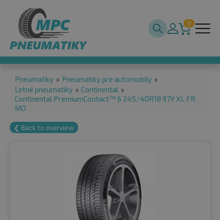
0
Pneumatiky
»
Pneumatiky pre automobily
»
Letné pneumatiky
»
Continental
»
Continental PremiumContact™ 6 245/40R18 97Y XL FR
MO
❮ Back to overview