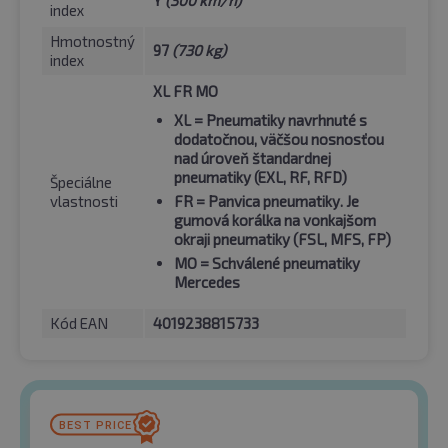
index
Hmotnostný
97
(730 kg)
index
XL FR MO
XL
= Pneumatiky navrhnuté s
dodatočnou, väčšou nosnosťou
nad úroveň štandardnej
pneumatiky (EXL, RF, RFD)
Špeciálne
vlastnosti
FR
= Panvica pneumatiky. Je
gumová korálka na vonkajšom
okraji pneumatiky (FSL, MFS, FP)
MO
= Schválené pneumatiky
Mercedes
Kód EAN
4019238815733