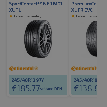
SportContact™ 6 FR MO1
PremiumContac
XL TL
XL FR EVC
Letné pneumatiky
Letné pneumatiky
245/40R18 97Y
245/40R18 97Y
€
185.77
€
138.82
vrátane DPH
v