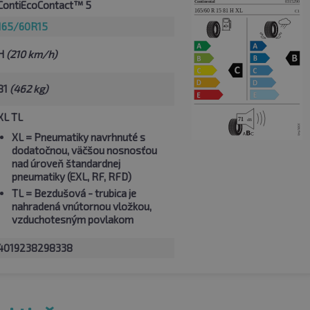
ContiEcoContact™ 5
165/60R15
H
(210 km/h)
81
(462 kg)
XL TL
XL
= Pneumatiky navrhnuté s
dodatočnou, väčšou nosnosťou
nad úroveň štandardnej
pneumatiky (EXL, RF, RFD)
TL
= Bezdušová - trubica je
nahradená vnútornou vložkou,
vzduchotesným povlakom
4019238298338