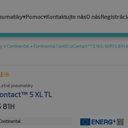
eumatiky
▾
Pomoc
▾
Kontaktujte nás
O nás
Registráci
ky
»
Continental
»
Continental ContiEcoContact™ 5 165/60R15 81H 
Letné pneumatiky
ontact™ 5 XL TL
 81H
Continental