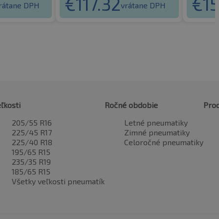
€
117.32
€
15
rátane DPH
vrátane DPH
ľkosti
Ročné obdobie
Pro
205/55 R16
Letné pneumatiky
225/45 R17
Zimné pneumatiky
225/40 R18
Celoročné pneumatiky
195/65 R15
235/35 R19
185/65 R15
Všetky veľkosti pneumatík