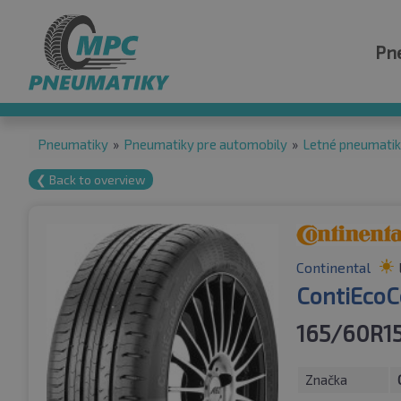
Pn
Pneumatiky
»
Pneumatiky pre automobily
»
Letné pneumati
❮ Back to overview
Continental
ContiEcoC
165/60R15
Značka