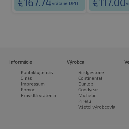
€
167.74
€
117.00
vrátane DPH
v
Informácie
Výrobca
Ve
Kontaktujte nás
Bridgestone
O nás
Continental
Impressum
Dunlop
Pomoc
Goodyear
Pravidlá vrátenia
Michelin
Pirelli
Všetci výrobcovia