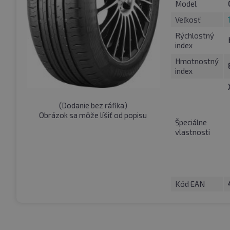
Model
Veľkosť
Rýchlostný
index
Hmotnostný
index
(
Dodanie bez ráfika
)
Obrázok sa môže líšiť od popisu
Špeciálne
vlastnosti
Kód EAN