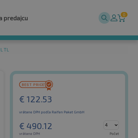
0
a predajcu
XL TL
€
122.53
vrátane DPH
podľa Raifen Paket GmbH
€
490.12
vrátane DPH
Počet