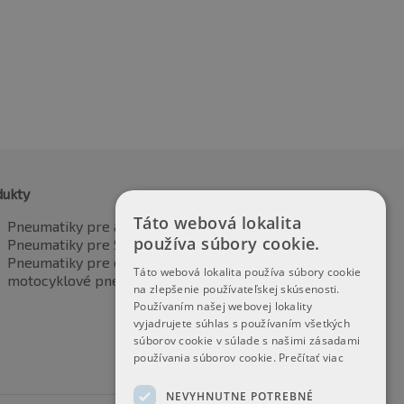
7.24
€
46.43
vrátane DPH
vrátane DPH
dukty
Táto webová lokalita
Pneumatiky pre automobily
používa súbory cookie.
Pneumatiky pre SUV / 4x4
Pneumatiky pre dodávku
Táto webová lokalita používa súbory cookie
motocyklové pneumatiky
na zlepšenie používateľskej skúsenosti.
Používaním našej webovej lokality
vyjadrujete súhlas s používaním všetkých
súborov cookie v súlade s našimi zásadami
používania súborov cookie.
Prečítať viac
NEVYHNUTNE POTREBNÉ