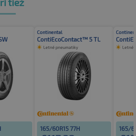
i tiež
Continental
Continen
BSW
ContiEcoContact™ 5 TL
ContiE
Letné pneumatiky
Letné 
H
165/60R15 77H
165/6