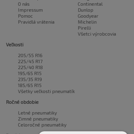
O nás
Continental
Impressum
Dunlop
Pomoc
Goodyear
Pravidlá vrátenia
Michelin
Pirelli
Všetci výrobcovia
Veľkosti
205/55 R16
225/45 R17
225/40 R18
195/65 R15
235/35 R19
185/65 R15
Všetky veľkosti pneumatík
Ročné obdobie
Letné pneumatiky
Zimné pneumatiky
Celoročné pneumatiky