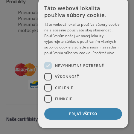
Produkty
Táto webová lokalita
Pneumatiky pre automobily
používa súbory cookie.
Pneumatiky pre SUV / 4x4
Pneumatiky pre dodávku
Táto webová lokalita používa súbory cookie
motocyklové pneumatiky
na zlepšenie používateľskej skúsenosti.
Používaním našej webovej lokality
vyjadrujete súhlas s používaním všetkých
súborov cookie v súlade s našimi zásadami
používania súborov cookie.
Prečítať viac
NEVYHNUTNE POTREBNÉ
VÝKONNOSŤ
CIELENIE
FUNKCIE
PRIJAŤ VŠETKO
Naše certifikáty