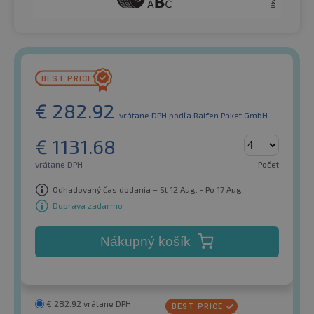
€
282.92
vrátane DPH
podľa Raifen Paket GmbH
€
1131.68
vrátane DPH
Počet
Odhadovaný čas dodania – St 12 Aug. - Po 17 Aug.
Doprava zadarmo
Nákupný košík
€
282.92
vrátane DPH