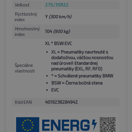
Veľkosť
275/35R22
Rýchlostný
Y
(300 km/h)
index
Hmotnostný
104
(900 kg)
index
XL * BSW EVC
XL
= Pneumatiky navrhnuté s
dodatočnou, väčšou nosnosťou
nad úroveň štandardnej
Špeciálne
pneumatiky (EXL, RF, RFD)
vlastnosti
*
= Schválené pneumatiky BMW
BSW
= Čierna bočná stena
EVC
Kód EAN
4019238284942