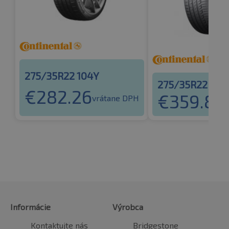
275/35R22 104Y
275/35R22 104
€
282.26
€
359.86
vrátane DPH
Informácie
Výrobca
Kontaktujte nás
Bridgestone