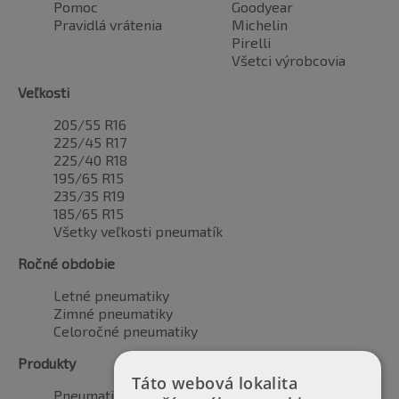
Pomoc
Goodyear
Pravidlá vrátenia
Michelin
Pirelli
Všetci výrobcovia
Veľkosti
205/55 R16
225/45 R17
225/40 R18
195/65 R15
235/35 R19
185/65 R15
Všetky veľkosti pneumatík
Ročné obdobie
Letné pneumatiky
Zimné pneumatiky
Celoročné pneumatiky
Produkty
Táto webová lokalita
Pneumatiky pre automobily