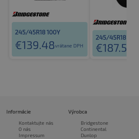
245/45R18 100Y
245/45R18 100
€
139.48
€
187.55
vrátane DPH
vr
Informácie
Výrobca
Kontaktujte nás
Bridgestone
O nás
Continental
Impressum
Dunlop