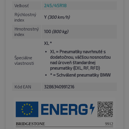
Veľkosť
245/45R18
Rýchlostný
Y
(300 km/h)
index
Hmotnostný
100
(800 kg)
index
XL *
XL
= Pneumatiky navrhnuté s
dodatočnou, väčšou nosnosťou
Špeciálne
nad úroveň štandardnej
vlastnosti
pneumatiky (EXL, RF, RFD)
*
= Schválené pneumatiky BMW
Kód EAN
3286340991216