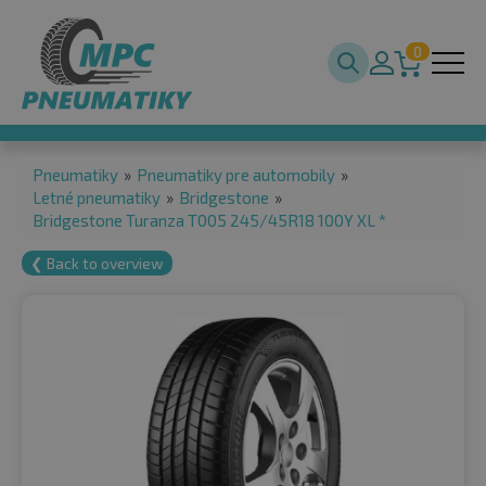
0
Pneumatiky
»
Pneumatiky pre automobily
»
Letné pneumatiky
»
Bridgestone
»
Bridgestone Turanza T005 245/45R18 100Y XL *
❮ Back to overview