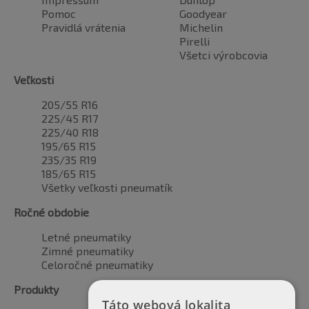
Pomoc
Goodyear
Pravidlá vrátenia
Michelin
Pirelli
Všetci výrobcovia
Veľkosti
205/55 R16
225/45 R17
225/40 R18
195/65 R15
235/35 R19
185/65 R15
Všetky veľkosti pneumatík
Ročné obdobie
Letné pneumatiky
Zimné pneumatiky
Celoročné pneumatiky
Produkty
Táto webová lokalita