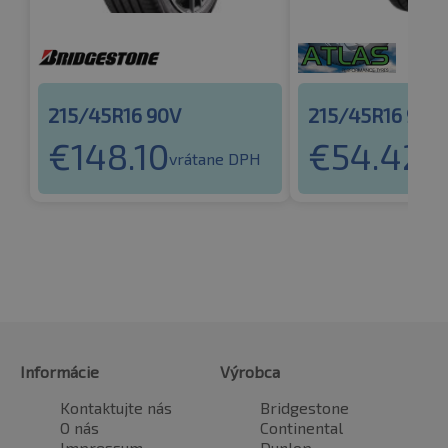
215/45R16 90V
215/45R16 90V
€
148.10
€
54.42
vrátane DPH
vrá
Informácie
Výrobca
Kontaktujte nás
Bridgestone
O nás
Continental
Impressum
Dunlop