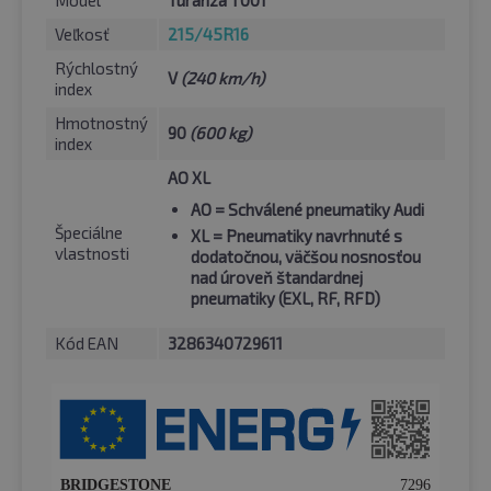
Model
Turanza T001
Veľkosť
215/45R16
Rýchlostný
V
(240 km/h)
index
Hmotnostný
90
(600 kg)
index
AO XL
AO
= Schválené pneumatiky Audi
Špeciálne
XL
= Pneumatiky navrhnuté s
vlastnosti
dodatočnou, väčšou nosnosťou
nad úroveň štandardnej
pneumatiky (EXL, RF, RFD)
Kód EAN
3286340729611