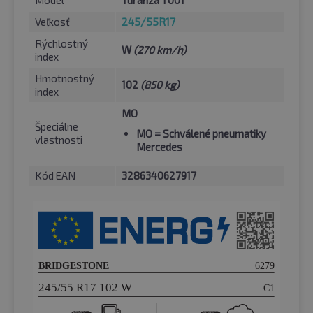
Model
Turanza T001
Veľkosť
245/55R17
Rýchlostný
W
(270 km/h)
index
Hmotnostný
102
(850 kg)
index
MO
Špeciálne
MO
= Schválené pneumatiky
vlastnosti
Mercedes
Kód EAN
3286340627917