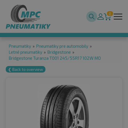
0
Pneumatiky
»
Pneumatiky pre automobily
»
Letné pneumatiky
»
Bridgestone
»
Bridgestone Turanza T001 245/55R17 102W MO
❮ Back to overview