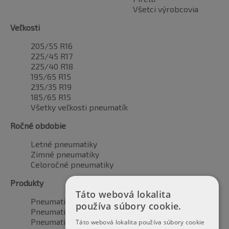
Všetci výrobcovia
Veľkosti
205/55 R16
225/45 R17
225/40 R18
195/65 R15
235/35 R19
185/65 R15
Všetky veľkosti pneumatík
Ročné obdobie
Letné pneumatiky
Zimné pneumatiky
Celoročné pneumatiky
Produkty
Táto webová lokalita
Pneumatiky pre automobily
používa súbory cookie.
Pneumatiky pre SUV / 4x4
Pneumatiky pre dodávku
Táto webová lokalita používa súbory cookie