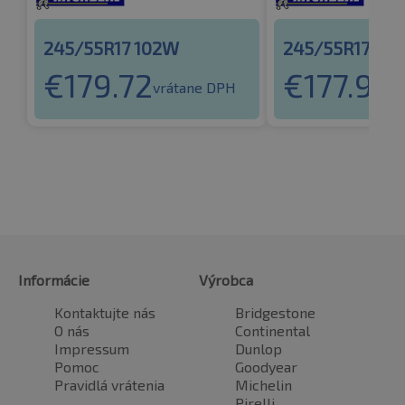
245/55R17 102W
245/55R17 10
€
179.72
€
177.96
vrátane DPH
v
Informácie
Výrobca
Kontaktujte nás
Bridgestone
O nás
Continental
Impressum
Dunlop
Pomoc
Goodyear
Pravidlá vrátenia
Michelin
Pirelli