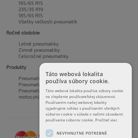
195/65 R15
235/35 R19
185/65 R15
Všetky veľkosti pneumatík
Ročné obdobie
Letné pneumatiky
Zimné pneumatiky
Celoročné pneumatiky
Produkty
Táto webová lokalita
Pneumatiky pre automobily
používa súbory cookie.
Pneumatiky pre SUV / 4x4
Pneumatiky pre dodávku
Táto webová lokalita používa súbory cookie
motocyklové pneumatiky
na zlepšenie používateľskej skúsenosti.
Používaním našej webovej lokality
vyjadrujete súhlas s používaním všetkých
súborov cookie v súlade s našimi zásadami
používania súborov cookie.
Prečítať viac
NEVYHNUTNE POTREBNÉ