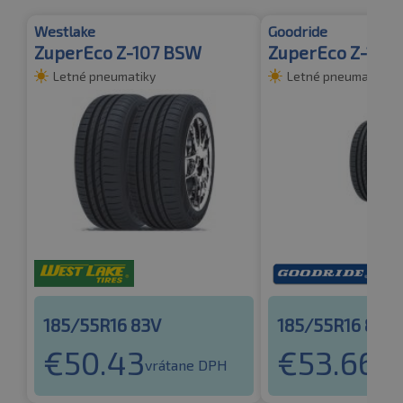
Westlake
Goodride
ZuperEco Z-107 BSW
ZuperEco Z-107
Letné pneumatiky
Letné pneumatiky
185/55R16 83V
185/55R16 83V
€
50.43
€
53.66
vrátane DPH
vrá