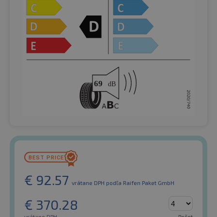
€
92.57
vrátane DPH
podľa Raifen Paket GmbH
€
370.28
vrátane DPH
Počet