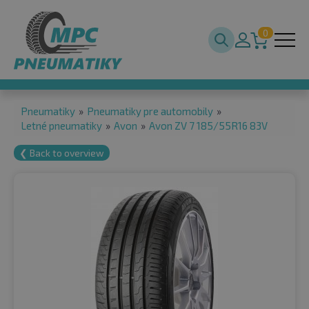
0
Pneumatiky
»
Pneumatiky pre automobily
»
Letné pneumatiky
»
Avon
»
Avon ZV 7 185/55R16 83V
❮ Back to overview