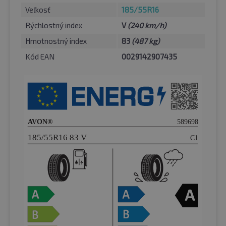
Veľkosť
185/55R16
Rýchlostný index
V
(240 km/h)
Hmotnostný index
83
(487 kg)
Kód EAN
0029142907435