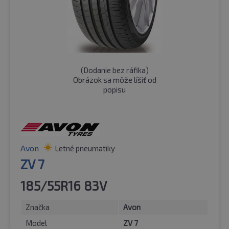
(
Dodanie bez ráfika
)
Obrázok sa môže líšiť od
popisu
Avon
Letné pneumatiky
ZV 7
185/55R16 83V
Značka
Avon
Model
ZV 7