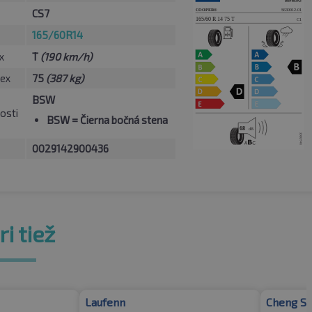
CS7
165/60R14
x
T
(190 km/h)
ex
75
(387 kg)
BSW
osti
BSW
= Čierna bočná stena
0029142900436
i tiež
Laufenn
Cheng Sh