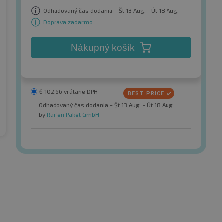
Odhadovaný čas dodania – Št 13 Aug. - Út 18 Aug.
Doprava zadarmo
Nákupný košík
€
102.66
vrátane DPH
Odhadovaný čas dodania – Št 13 Aug. - Út 18 Aug.
by
Raifen Paket GmbH
in / CST
Petlas