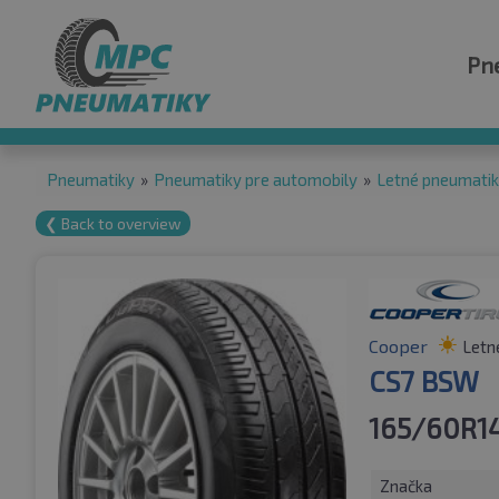
Pn
Pneumatiky
»
Pneumatiky pre automobily
»
Letné pneumati
❮ Back to overview
Cooper
Letn
CS7 BSW
165/60R1
Značka