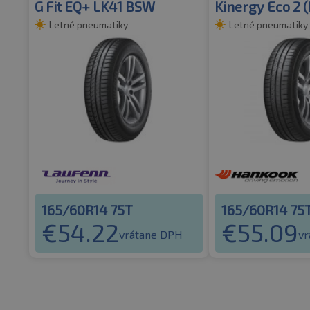
G Fit EQ+ LK41 BSW
Kinergy Eco 2 
Letné pneumatiky
Letné pneumatiky
165/60R14 75T
165/60R14 75
€
54.22
€
55.09
vrátane DPH
vr