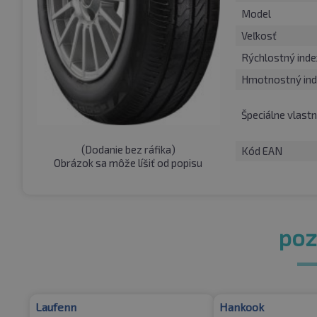
Model
Veľkosť
Rýchlostný inde
Hmotnostný ind
Špeciálne vlastn
(
Dodanie bez ráfika
)
Kód EAN
Obrázok sa môže líšiť od popisu
pozr
Laufenn
Hankook