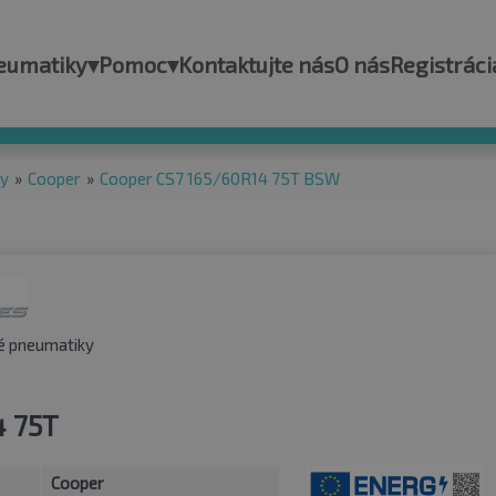
eumatiky
▾
Pomoc
▾
Kontaktujte nás
O nás
Registráci
ky
»
Cooper
»
Cooper CS7 165/60R14 75T BSW
é pneumatiky
4 75T
Cooper