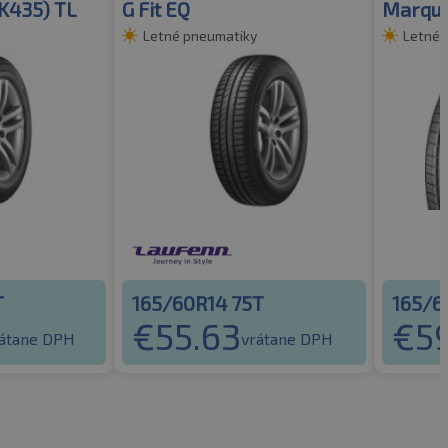
(K435) TL
G Fit EQ
Marqui
Letné pneumatiky
Letné 
T
165/60R14 75T
165/6
€
55.63
€
5
átane DPH
vrátane DPH