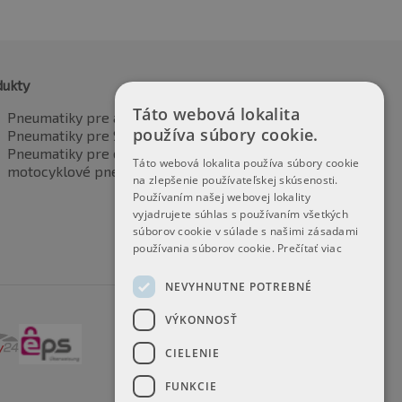
dukty
Táto webová lokalita
Pneumatiky pre automobily
používa súbory cookie.
Pneumatiky pre SUV / 4x4
Pneumatiky pre dodávku
Táto webová lokalita používa súbory cookie
motocyklové pneumatiky
na zlepšenie používateľskej skúsenosti.
Používaním našej webovej lokality
vyjadrujete súhlas s používaním všetkých
súborov cookie v súlade s našimi zásadami
používania súborov cookie.
Prečítať viac
NEVYHNUTNE POTREBNÉ
VÝKONNOSŤ
CIELENIE
FUNKCIE