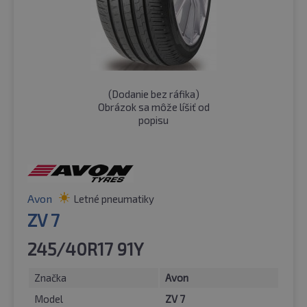
(
Dodanie bez ráfika
)
Obrázok sa môže líšiť od
popisu
Avon
Letné pneumatiky
ZV 7
245/40R17 91Y
Značka
Avon
Model
ZV 7