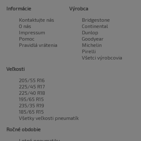
Informácie
Výrobca
Kontaktujte nás
Bridgestone
O nás
Continental
Impressum
Dunlop
Pomoc
Goodyear
Pravidlá vrátenia
Michelin
Pirelli
Všetci výrobcovia
Veľkosti
205/55 R16
225/45 R17
225/40 R18
195/65 R15
235/35 R19
185/65 R15
Všetky veľkosti pneumatík
Ročné obdobie
Letné pneumatiky