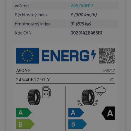
Veľkosť
245/40R17
Rýchlostný index
Y
(300 km/h)
Hmotnostný index
91
(615 kg)
Kód EAN
0029142846581