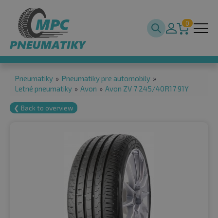
0
Pneumatiky
»
Pneumatiky pre automobily
»
Letné pneumatiky
»
Avon
»
Avon ZV 7 245/40R17 91Y
❮ Back to overview