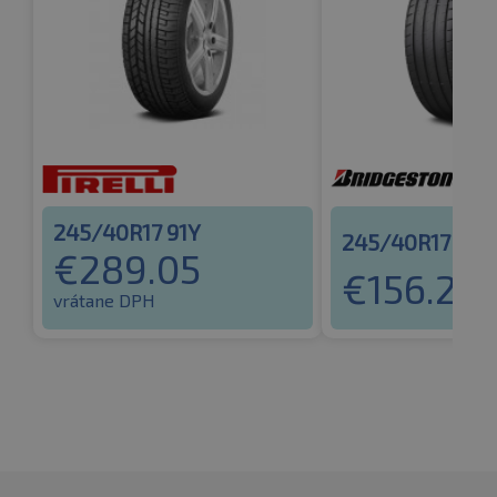
245/40R17 91Y
245/40R17 91Y
€
289.05
€
156.26
v
vrátane DPH